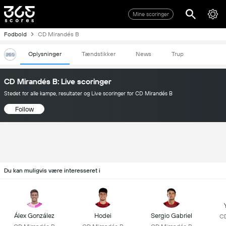
Mine scoringer
Fodbold
CD Mirandés B
Oplysninger
Tændstikker
News
Trup
CD Mirandés B: Live scoringer
Stedet for alle kampe, resultater og Live scoringer for CD Mirandés B
Follow
Du kan muligvis være interesseret i
Álex González
Hodei
Sergio Gabriel
CD