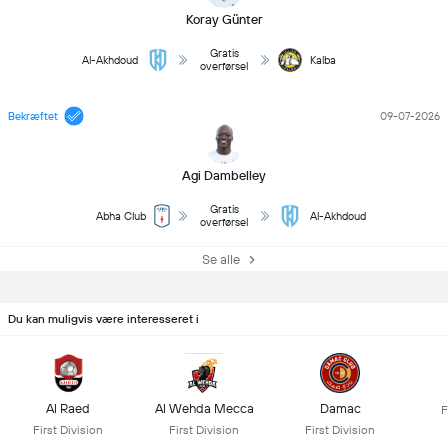
Koray Günter
Gratis
Al-Akhdoud
Kalba
overførsel
Bekræftet
09-07-2026
Agi Dambelley
Gratis
Abha Club
Al-Akhdoud
overførsel
Se alle
Du kan muligvis være interesseret i
Al Raed
Al Wehda Mecca
Damac
F
First Division
First Division
First Division