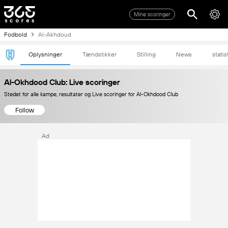
Mine scoringer
Fodbold
Al-Akhdoud
Oplysninger
Tændstikker
Stilling
News
statis
Al-Okhdood Club: Live scoringer
Stedet for alle kampe, resultater og Live scoringer for Al-Okhdood Club
Follow
Ad