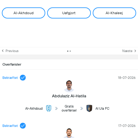
Al-Akhdoud
Uafgjort
Al-Khaleej
Previous
Næste
Overførsler
Bekræftet
18-07-2026
Abdulaziz Al-Hatila
Gratis
Al-Akhdoud
Al Ula FC
overførsel
Bekræftet
17-07-2026