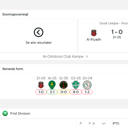
Scoringsoversigt
Saudi League - Rou
1
-
0
21-05
Al Riyadh
Se alle resultater
Al-Okhdood Club Kampe
Seneste form
21-05
16-05
12-05
03-05
30-04
1
-
0
3
-
1
0
-
0
4
-
0
1
-
3
First Division
P
F: A
+/-
PTS