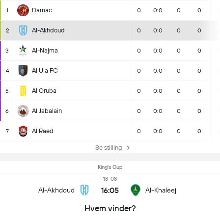
Damac
1
0
0:0
0
0
Al-Akhdoud
2
0
0:0
0
0
Al-Najma
3
0
0:0
0
0
Al Ula FC
4
0
0:0
0
0
Al Oruba
5
0
0:0
0
0
Al Jabalain
6
0
0:0
0
0
Al Raed
7
0
0:0
0
0
Se stilling
King's Cup
18-08
16:05
Al-Akhdoud
Al-Khaleej
Hvem vinder?