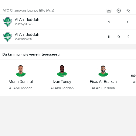
AFC Champions League Elite (Asia)
Al Ahli Jeddah
9
1
0
2025/2026
Al Ahli Jeddah
11
0
2
2024/2025
Du kan muligvis være interesseret i
Ed
Merih Demiral
Ivan Toney
Firas Al-Braikan
A
Al Ahli Jeddah
Al Ahli Jeddah
Al Ahli Jeddah