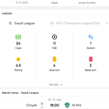
11-11-2001
Højde
Jersey Number
statistik
Saudi League
AFC Champions League Elite
26
0
1
Caps
Mål
Assists
6.5
6
2
Rating
Gule kort
Røde kort
Se alle
Næste kamp - Saudi League
tor., 13. aug.
18:00
Diriyah
Al Ahli