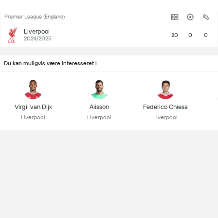
Premier League (England)
Liverpool
20
0
0
2024/2025
Du kan muligvis være interesseret i
Virgil van Dijk
Alisson
Federico Chiesa
Liverpool
Liverpool
Liverpool