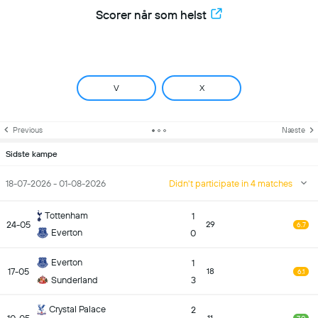
Scorer når som helst
V
X
Previous
Næste
Sidste kampe
18-07-2026 - 01-08-2026
Didn't participate in 4 matches
Tottenham
1
24-05
29
6.7
Everton
0
Everton
1
17-05
18
6.1
Sunderland
3
Crystal Palace
2