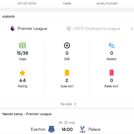
04-02-2006
Højde
Jersey Number
statistik
Premier League
UEFA Champions League
15/38
0
0
Caps
Mål
Assists
6.4
2
0
Rating
Gule kort
Røde kort
Se alle
Næste kamp - Premier League
lør., 22. aug.
14:00
Everton
Palace