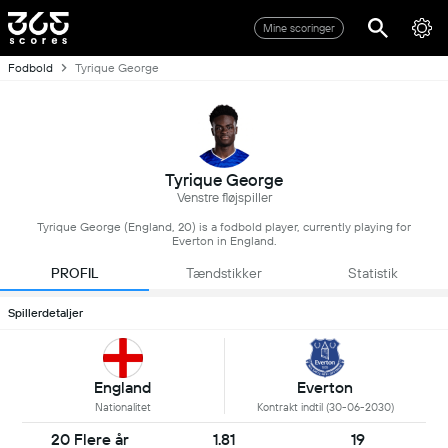
Mine scoringer
Fodbold
Tyrique George
Tyrique George
Venstre fløjspiller
Tyrique George (England, 20) is a fodbold player, currently playing for
Everton in England.
PROFIL
Tændstikker
Statistik
Spillerdetaljer
England
Everton
Nationalitet
Kontrakt indtil (30-06-2030)
20 Flere år
1.81
19