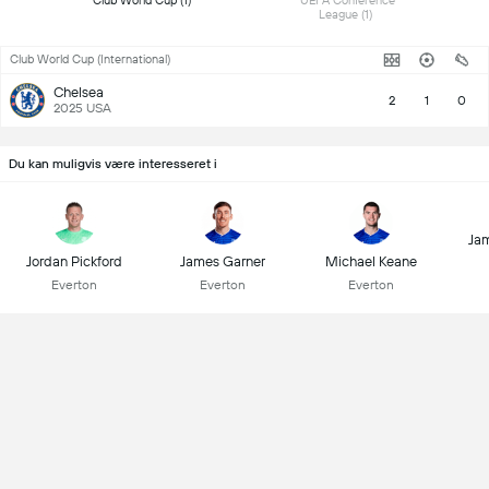
 Club World Cup (1) 
 UEFA Conference 
League (1) 
Club World Cup (International)
Chelsea
2
1
0
2025 USA
Du kan muligvis være interesseret i
Jam
Jordan Pickford
James Garner
Michael Keane
Everton
Everton
Everton