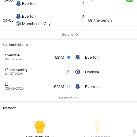
10-05
11
7.0
Everton
2
Everton
3
04-05
On the bench
Manchester City
3
Se alle
Karrierehistorie
Overførsel
€21M
Everton
06-07-2026
Lånets slutning
Chelsea
01-07-2026
Lån
€23M
Everton
02-02-2026
Se mere
Trofæer