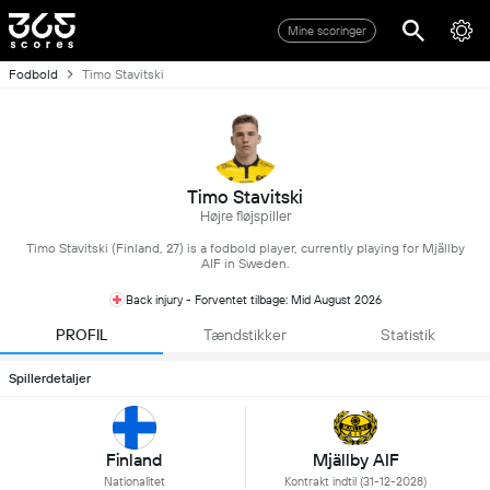
Mine scoringer
Fodbold
Timo Stavitski
Timo Stavitski
Højre fløjspiller
Timo Stavitski (Finland, 27) is a fodbold player, currently playing for Mjällby
AIF in Sweden.
Back injury - Forventet tilbage: Mid August 2026
PROFIL
Tændstikker
Statistik
Spillerdetaljer
Finland
Mjällby AIF
Nationalitet
Kontrakt indtil (31-12-2028)