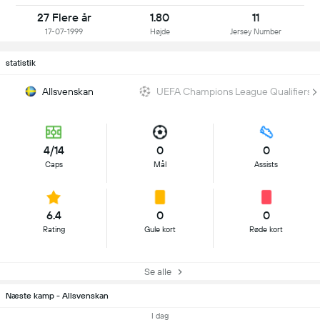
27 Flere år
1.80
11
17-07-1999
Højde
Jersey Number
statistik
Allsvenskan
UEFA Champions League Qualifiers
4/14
0
0
Caps
Mål
Assists
6.4
0
0
Rating
Gule kort
Røde kort
Se alle
Næste kamp - Allsvenskan
I dag