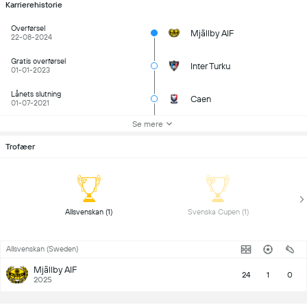
Karrierehistorie
Overførsel
Mjällby AIF
22-08-2024
Gratis overførsel
Inter Turku
01-01-2023
Lånets slutning
Caen
01-07-2021
Se mere
Trofæer
 Allsvenskan (1) 
 Svenska Cupen (1) 
Allsvenskan (Sweden)
Mjällby AIF
24
1
0
2025