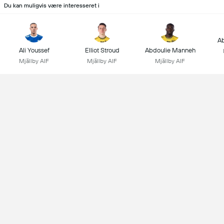
Du kan muligvis være interesseret i
Ab
Ali Youssef
Elliot Stroud
Abdoulie Manneh
Mjällby AIF
Mjällby AIF
Mjällby AIF