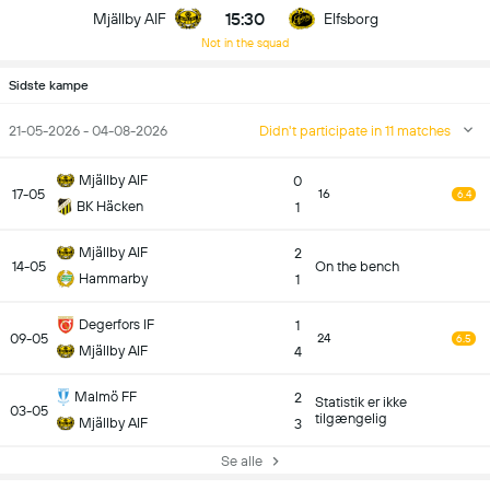
15:30
Mjällby AIF
Elfsborg
Not in the squad
Sidste kampe
21-05-2026 - 04-08-2026
Didn't participate in 11 matches
Mjällby AIF
0
17-05
16
6.4
BK Häcken
1
Mjällby AIF
2
14-05
On the bench
Hammarby
1
Degerfors IF
1
09-05
24
6.5
Mjällby AIF
4
Malmö FF
2
Statistik er ikke
03-05
tilgængelig
Mjällby AIF
3
Se alle