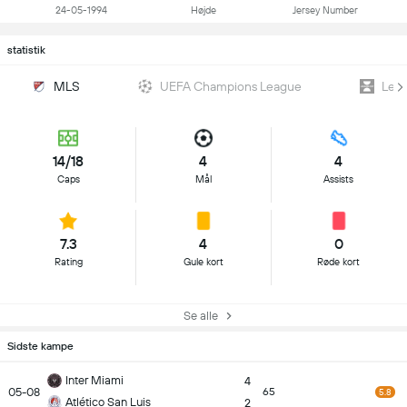
24-05-1994
Højde
Jersey Number
statistik
MLS
UEFA Champions League
Lea
14/18
4
4
Caps
Mål
Assists
7.3
4
0
Rating
Gule kort
Røde kort
Se alle
Sidste kampe
Inter Miami
4
05-08
65
5.8
Atlético San Luis
2