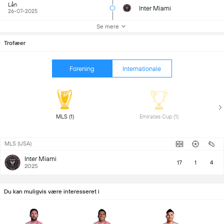
Lån
Inter Miami
26-07-2025
Se mere
Trofæer
Forening
Internationale
 MLS (1) 
 Emirates Cup (1) 
MLS (USA)
Inter Miami
17
1
4
2025
Du kan muligvis være interesseret i