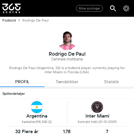
Mine scoringer
Fodbold
Rodrigo De Paul
Rodrigo De Paul
Centrale midtbane
Rodrigo De Paul (Argentina, 32) is a fodbold player, currently playing for
Inter Miami in Florida (USA).
PROFIL
Tændstikker
Statistik
Spillerdetaljer
Inter Miami
Argentina
Kontrakt indtil (31-12-2029)
Kasketter(94) Mål (2)
32 Flere år
1.78
7