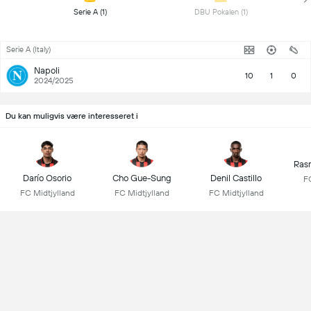
 Serie A (1) 
 DBU Pokalen (1) 
Serie A (Italy)
Napoli
10
1
0
2024/2025
Du kan muligvis være interesseret i
Rasm
Darío Osorio
Cho Gue-Sung
Denil Castillo
FC
FC Midtjylland
FC Midtjylland
FC Midtjylland