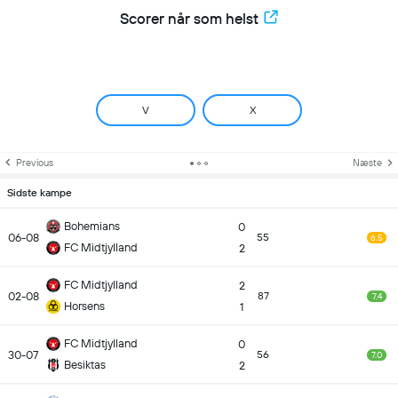
Scorer når som helst
V
X
Previous
Næste
Sidste kampe
Bohemians
0
06-08
55
6.5
FC Midtjylland
2
FC Midtjylland
2
02-08
87
7.4
Horsens
1
FC Midtjylland
0
30-07
56
7.0
Besiktas
2