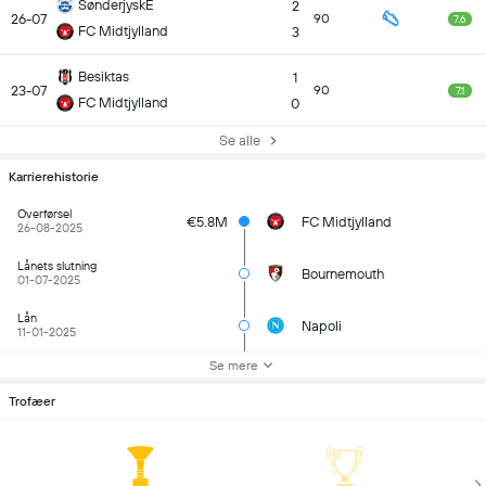
SønderjyskE
2
26-07
90
7.6
FC Midtjylland
3
Besiktas
1
23-07
90
7.1
FC Midtjylland
0
Se alle
Karrierehistorie
Overførsel
€5.8M
FC Midtjylland
26-08-2025
Lånets slutning
Bournemouth
01-07-2025
Lån
Napoli
11-01-2025
Se mere
Trofæer