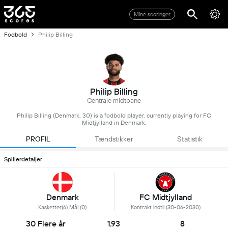
Mine scoringer
Fodbold
Philip Billing
Philip Billing
Centrale midtbane
Philip Billing (Denmark, 30) is a fodbold player, currently playing for FC
Midtjylland in Denmark.
PROFIL
Tændstikker
Statistik
Spillerdetaljer
Denmark
FC Midtjylland
Kasketter(6) Mål (0)
Kontrakt indtil (30-06-2030)
30 Flere år
1.93
8