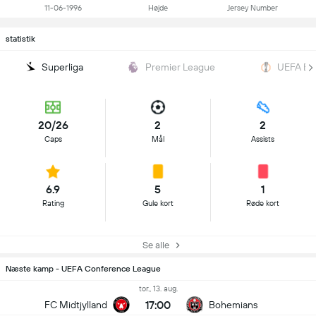
11-06-1996
Højde
Jersey Number
statistik
Superliga
Premier League
UEFA Eu
20/26
2
2
Caps
Mål
Assists
6.9
5
1
Rating
Gule kort
Røde kort
Se alle
Næste kamp - UEFA Conference League
tor., 13. aug.
17:00
FC Midtjylland
Bohemians