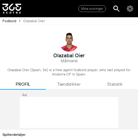
Mine scoringer
Fodbold
Olazabal Oier
Olazabal Oier
Målmand
Olazabal Oier (Spain, 36) is a free agent fodbold player, who last played for
Andorra CF in Spain.
PROFIL
Tændstikker
Statistik
Ad
Spillerdetaljer