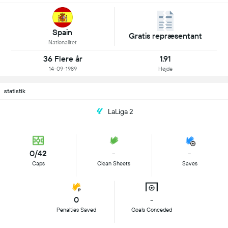
Spain
Gratis repræsentant
Nationalitet
36 Flere år
1.91
14-09-1989
Højde
statistik
LaLiga 2
0/42
-
-
Caps
Clean Sheets
Saves
0
-
Penalties Saved
Goals Conceded