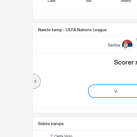
Caps
Mål
Assists
S
Næste kamp - UEFA Nations League
t
Serbia
Scorer 
V
Sidste kampe
Celta Vigo