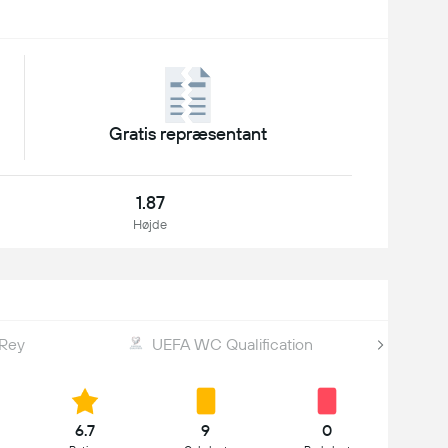
Gratis repræsentant
1.87
Højde
 Rey
UEFA WC Qualification
6.7
9
0