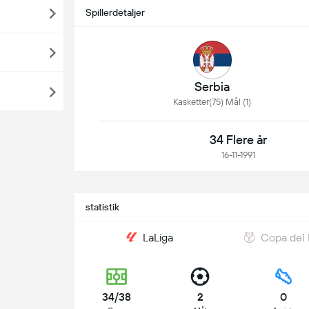
Spillerdetaljer
Serbia
Kasketter(75) Mål (1)
34 Flere år
16-11-1991
statistik
LaLiga
Copa del
34/38
2
0