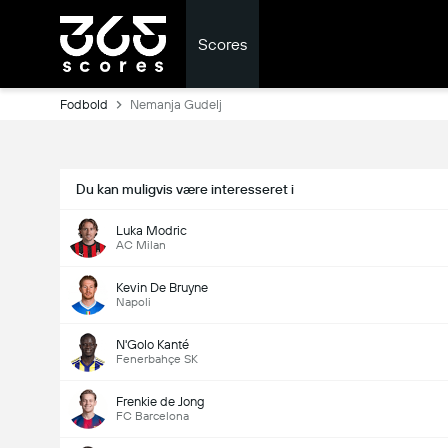
Scores
Fodbold
Nemanja Gudelj
Du kan muligvis være interesseret i
Luka Modric
AC Milan
Kevin De Bruyne
Napoli
N'Golo Kanté
Fenerbahçe SK
Frenkie de Jong
FC Barcelona