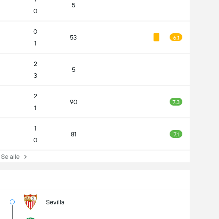
5
0
0
53
6.1
1
2
5
3
2
90
7.3
1
1
81
7.1
0
e alle
Sevilla