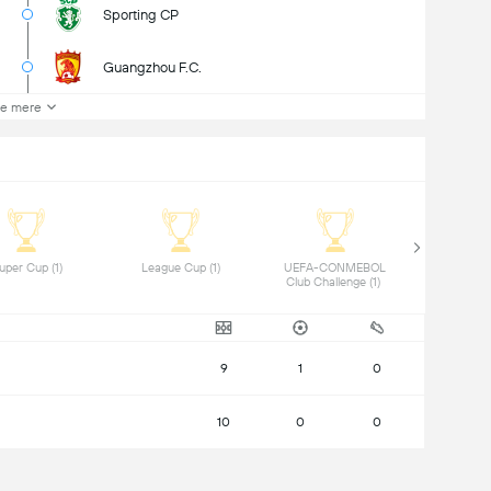
Sporting CP
Guangzhou F.C.
e mere
 Super Cup (1) 
 League Cup (1) 
 UEFA-CONMEBOL 
Club Challenge (1) 
9
1
0
10
0
0