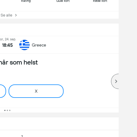
Rating
Gule kort
Røde kort
e alle
or., 24. sep.
18:45
Greece
når som helst
X
1