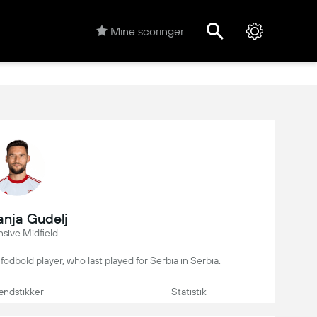
Mine scoringer
nja Gudelj
sive Midfield
fodbold player, who last played for Serbia in Serbia.
ndstikker
Statistik