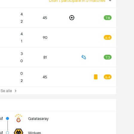
Didn't participate in 5 matches
4
45
7.8
2
4
90
6.4
1
3
81
7.3
0
0
45
6.4
2
e alle
5M
Galatasaray
1M
Wolves