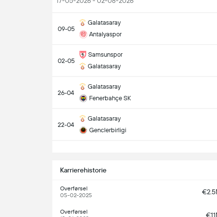
17-05-2026 - 02-08-2026
Galatasaray
09-05
Antalyaspor
Samsunspor
02-05
Galatasaray
Galatasaray
26-04
Fenerbahçe SK
Galatasaray
22-04
Genclerbirligi
S
Karrierehistorie
Overførsel
€2.
05-02-2025
Overførsel
€1