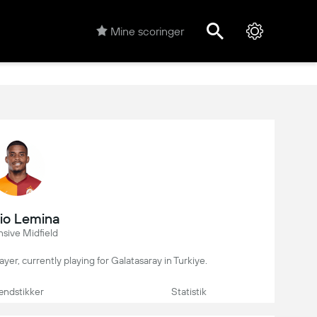
Mine scoringer
io Lemina
sive Midfield
yer, currently playing for Galatasaray in Turkiye.
ndstikker
Statistik