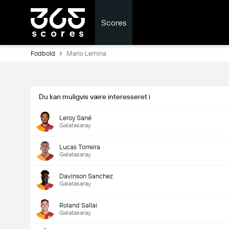
Scores
Fodbold
Mario Lemina
Du kan muligvis være interesseret i
Leroy Sané
Galatasaray
Lucas Torreira
Galatasaray
Davinson Sanchez
Galatasaray
Roland Sallai
Galatasaray