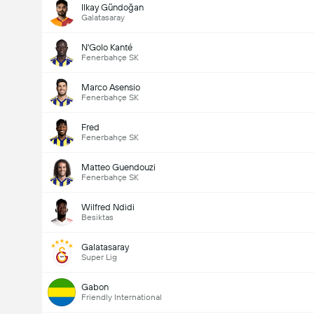
Ilkay Gündoğan
Galatasaray
N'Golo Kanté
Fenerbahçe SK
Marco Asensio
Fenerbahçe SK
Fred
Fenerbahçe SK
Matteo Guendouzi
Fenerbahçe SK
Wilfred Ndidi
Besiktas
Galatasaray
Super Lig
Gabon
Friendly International