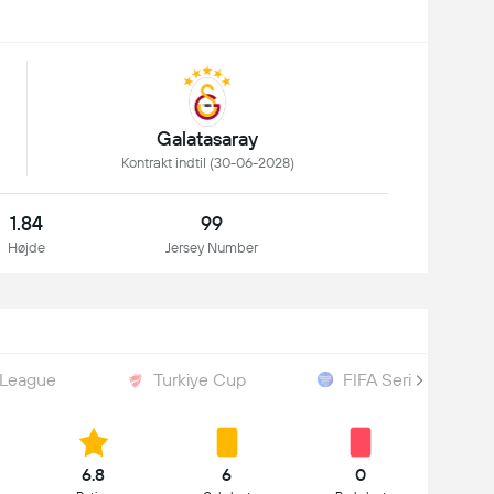
Galatasaray
Kontrakt indtil (30-06-2028)
1.84
99
Højde
Jersey Number
 League
Turkiye Cup
FIFA Series
6.8
6
0