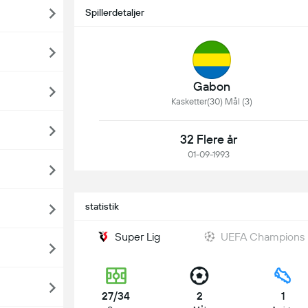
Spillerdetaljer
Gabon
Kasketter(30) Mål (3)
32 Flere år
01-09-1993
statistik
Super Lig
UEFA Champions
27/34
2
1