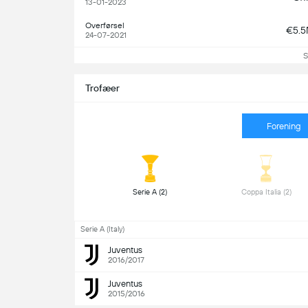
13-01-2023
Overførsel
€5.
24-07-2021
S
Trofæer
Forening
 Serie A (2) 
 Coppa Italia (2) 
Serie A (Italy)
Juventus
2016/2017
Juventus
2015/2016