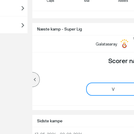
Caps
Mål
Assists
S
Næste kamp - Super Lig
Galatasaray
Scorer n
V
Sidste kampe