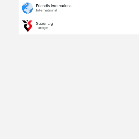
Friendly International
International
Super Lig
Turkiye
Last Goalscorer
V
X