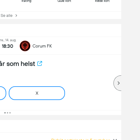
Rating
Gule kort
Røde kort
e alle
fre., 14. aug.
18:30
Corum FK
år som helst
X