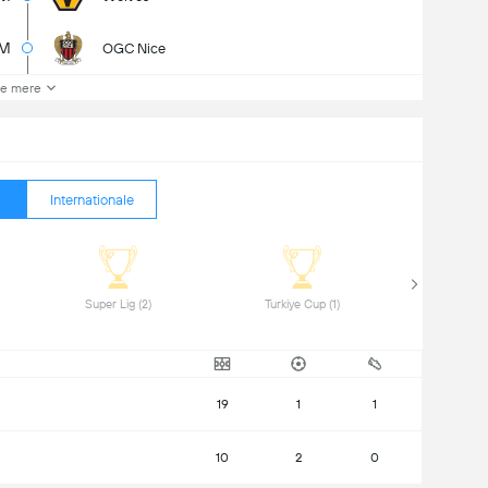
5M
OGC Nice
e mere
Internationale
 Super Lig (2) 
 Turkiye Cup (1) 
19
1
1
10
2
0