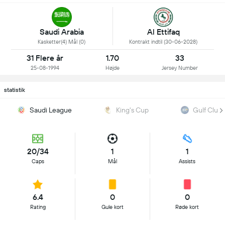
Saudi Arabia
Al Ettifaq
Kasketter(4) Mål (0)
Kontrakt indtil (30-06-2028)
31 Flere år
1.70
33
25-08-1994
Højde
Jersey Number
statistik
Saudi League
King's Cup
Gulf Club
20/34
1
1
Caps
Mål
Assists
6.4
0
0
Rating
Gule kort
Røde kort