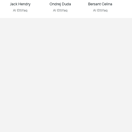
Jack Hendry
Ondrej Duda
Bersant Celina
Al Ettifaq
Al Ettifaq
Al Ettifaq