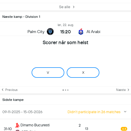
Se alle
Næste kamp - Division 1
lør., 22. aug.
15:20
Palm City
Al Arabi
Scorer når som helst
V
X
Previous
Næste
Sidste kampe
09-11-2025 - 15-05-2026
Didn't participate in 26 matches
Dinamo Bucuresti
2
31-10
13
6.4