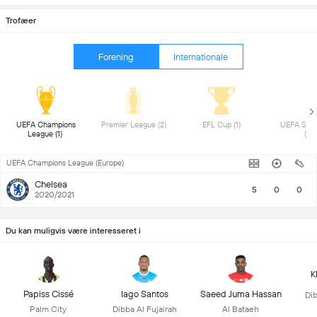
Trofæer
Forening
Internationale
 UEFA Champions 
 Premier League (2) 
 EFL Cup (1) 
 UEFA Supe
League (1) 
(1) 
UEFA Champions League (Europe)
Chelsea
5
0
0
2020/2021
Du kan muligvis være interesseret i
K
Papiss Cissé
Iago Santos
Saeed Juma Hassan
Dib
Palm City
Dibba Al Fujairah
Al Bataeh