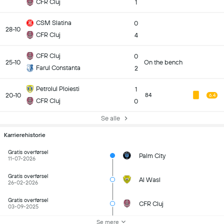
CFR Cluj
1
CSM Slatina
0
28-10
CFR Cluj
4
CFR Cluj
0
25-10
On the bench
Farul Constanta
2
Petrolul Ploiesti
1
20-10
84
6.4
CFR Cluj
0
Se alle
Karrierehistorie
Gratis overførsel
Palm City
11-07-2026
Gratis overførsel
Al Wasl
26-02-2026
Gratis overførsel
CFR Cluj
03-09-2025
Se mere