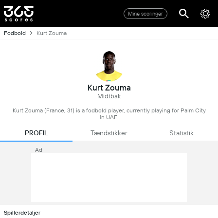
Mine scoringer
Fodbold
Kurt Zouma
Kurt Zouma
Midtbak
Kurt Zouma (France, 31) is a fodbold player, currently playing for Palm City
in UAE.
PROFIL
Tændstikker
Statistik
Ad
Spillerdetaljer