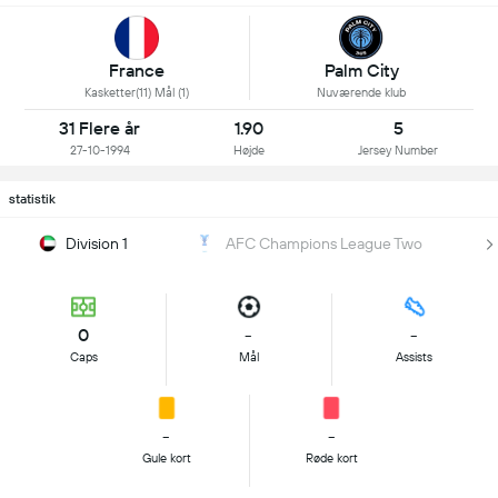
Palm City
France
Nuværende klub
Kasketter(11) Mål (1)
31 Flere år
1.90
5
27-10-1994
Højde
Jersey Number
statistik
Division 1
AFC Champions League Two
0
-
-
Caps
Mål
Assists
-
-
Gule kort
Røde kort