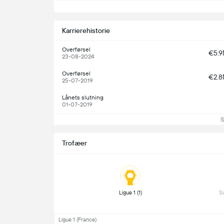
S
Karrierehistorie
Overførsel
€5.
23-08-2024
Overførsel
€2.
25-07-2019
Lånets slutning
01-07-2019
S
Trofæer
 Ligue 1 (1) 
Ligue 1 (France)