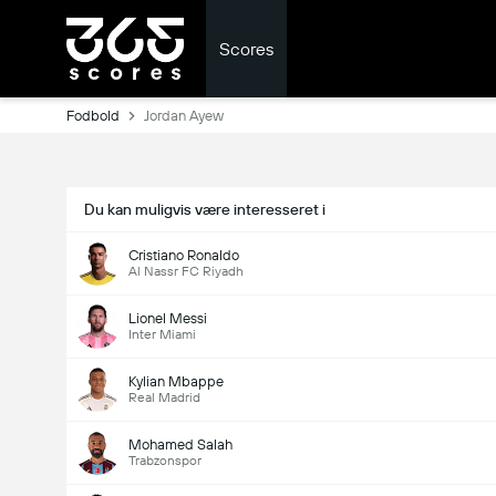
Scores
Fodbold
Jordan Ayew
Du kan muligvis være interesseret i
Cristiano Ronaldo
Al Nassr FC Riyadh
Lionel Messi
Inter Miami
Kylian Mbappe
Real Madrid
Mohamed Salah
Trabzonspor