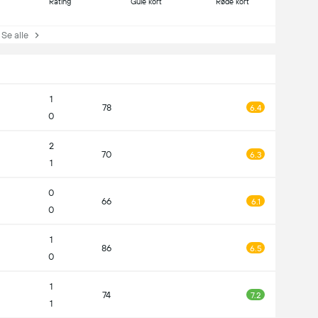
Rating
Gule kort
Røde kort
e alle
1
78
6.4
0
2
70
6.3
1
0
66
6.1
0
1
86
6.5
0
1
74
7.2
1