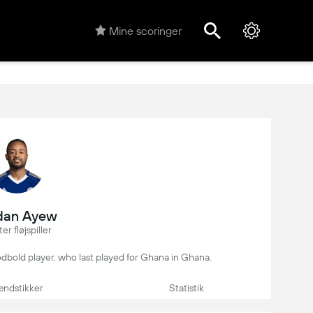
Mine scoringer
dan Ayew
er fløjspiller
odbold player, who last played for Ghana in Ghana.
ndstikker
Statistik