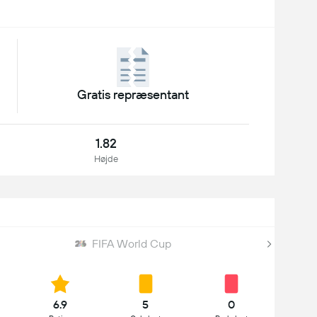
Gratis repræsentant
1.82
Højde
FIFA World Cup
6.9
5
0