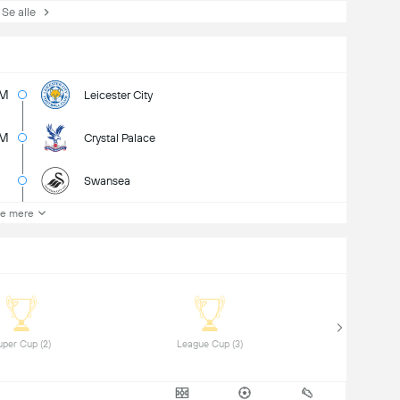
e alle
9M
Leicester City
8M
Crystal Palace
Swansea
e mere
 Super Cup (2) 
 League Cup (3) 