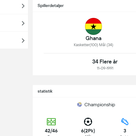
Spillerdetaljer
Ghana
Kasketter(100) Mål (34)
34 Flere år
11-09-1991
statistik
Championship
42/46
6(2Pk)
3