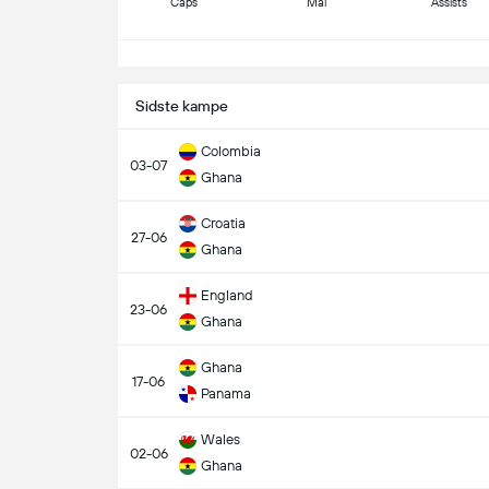
Caps
Mål
Assists
S
Sidste kampe
Colombia
03-07
Ghana
Croatia
27-06
Ghana
England
23-06
Ghana
Ghana
17-06
Panama
Wales
02-06
Ghana