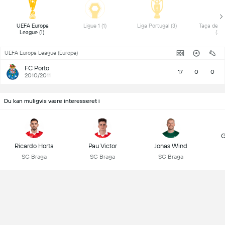
 UEFA Europa 
 Ligue 1 (1) 
 Liga Portugal (3) 
 Taça de Po
League (1) 
(3) 
UEFA Europa League (Europe)
FC Porto
17
0
0
2010/2011
Du kan muligvis være interesseret i
G
Ricardo Horta
Pau Victor
Jonas Wind
SC Braga
SC Braga
SC Braga