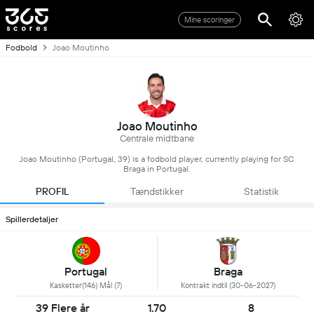
Mine scoringer
Fodbold
Joao Moutinho
Joao Moutinho
Centrale midtbane
Joao Moutinho (Portugal, 39) is a fodbold player, currently playing for SC
Braga in Portugal.
PROFIL
Tændstikker
Statistik
Spillerdetaljer
Portugal
Braga
Kasketter(146) Mål (7)
Kontrakt indtil (30-06-2027)
39 Flere år
1.70
8