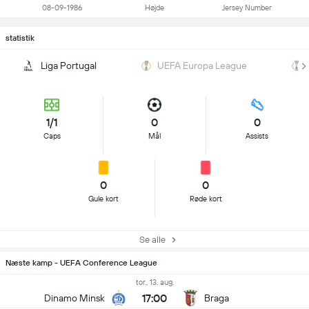
08-09-1986
Højde
Jersey Number
statistik
Liga Portugal
UEFA Europa League
1/1
0
0
Caps
Mål
Assists
0
0
Gule kort
Røde kort
Se alle
Næste kamp - UEFA Conference League
tor., 13. aug.
17:00
Dinamo Minsk
Braga