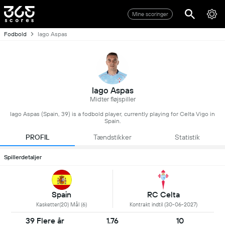
Mine scoringer
Fodbold
Iago Aspas
Iago Aspas
Midter fløjspiller
Iago Aspas (Spain, 39) is a fodbold player, currently playing for Celta Vigo in
Spain.
PROFIL
Tændstikker
Statistik
Spillerdetaljer
Spain
RC Celta
Kasketter(20) Mål (6)
Kontrakt indtil (30-06-2027)
39 Flere år
1.76
10