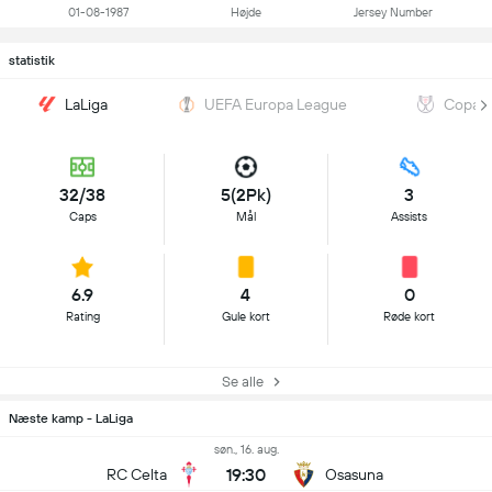
01-08-1987
Højde
Jersey Number
statistik
LaLiga
UEFA Europa League
Copa d
32/38
5(2Pk)
3
Caps
Mål
Assists
6.9
4
0
Rating
Gule kort
Røde kort
Se alle
Næste kamp - LaLiga
søn., 16. aug.
19:30
RC Celta
Osasuna