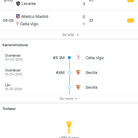
12-05
65
6.7
Levante
3
Atletico Madrid
0
09-05
23
6.5
Celta Vigo
1
Se alle
Karrierehistorie
Overførsel
€5.3M
Celta Vigo
07-07-2015
Overførsel
€6M
Sevilla
01-07-2015
Lån
Sevilla
15-07-2014
Se mere
Trofæer