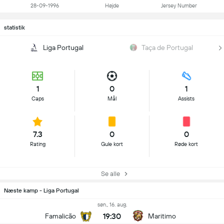
28-09-1996
Højde
Jersey Number
statistik
Liga Portugal
Taça de Portugal
1
0
1
Caps
Mål
Assists
7.3
0
0
Rating
Gule kort
Røde kort
Se alle
Næste kamp - Liga Portugal
søn., 16. aug.
19:30
Famalicão
Maritimo