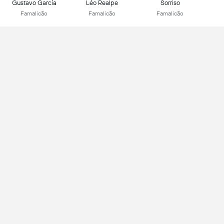
Gustavo García
Léo Realpe
Sorriso
Famalicão
Famalicão
Famalicão