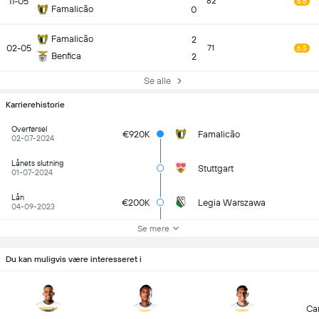
11-05
82
6.6
Famalicão
0
Famalicão
2
02-05
71
6.5
Benfica
2
Se alle
Karrierehistorie
Overførsel
€920K
Famalicão
02-07-2024
Lånets slutning
Stuttgart
01-07-2024
Lån
€200K
Legia Warszawa
04-09-2023
Se mere
Du kan muligvis være interesseret i
Car