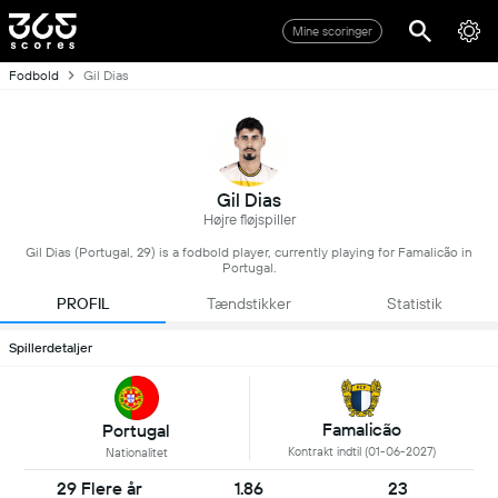
Mine scoringer
Fodbold
Gil Dias
Gil Dias
Højre fløjspiller
Gil Dias (Portugal, 29) is a fodbold player, currently playing for Famalicão in
Portugal.
PROFIL
Tændstikker
Statistik
Spillerdetaljer
Famalicão
Portugal
Kontrakt indtil (01-06-2027)
Nationalitet
29 Flere år
1.86
23