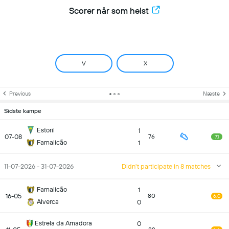
Scorer når som helst
V
X
Previous
Næste
Sidste kampe
Estoril
1
07-08
76
7.1
Famalicão
1
11-07-2026 - 31-07-2026
Didn't participate in 8 matches
Famalicão
1
16-05
80
6.0
Alverca
0
Estrela da Amadora
0