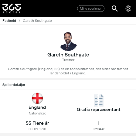
Mine scoringer
Fodbold
Gareth Southgate
Gareth Southgate
Træner
Gareth Southgate (England, 55) er en fodboldtræner, der sidst har trænet
landsholdet i England.
Spillerdetaljer
England
Gratis repræsentant
Nationalitet
55 Flere år
1
03-09-1970
Trofæer