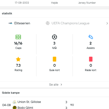
17-08-2003
Højde
Jersey Number
statistik
Eliteserien
UEFA Champions League
16/16
3
2
Caps
Mål
Assists
7.3
0
0
Rating
Gule kort
Røde kort
Se alle
Sidste kampe
Union St. Gilloise
3
04-08
90
Bodo Glimt
3