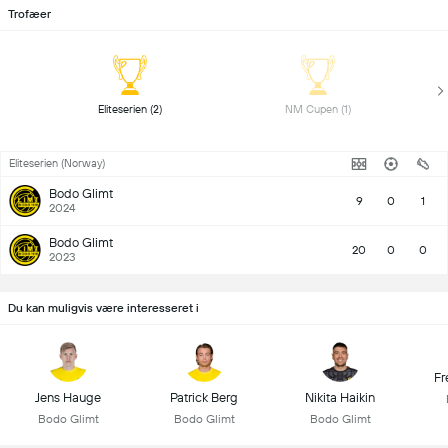
Trofæer
 Eliteserien (2) 
 NM Cupen (1) 
Eliteserien (Norway)
Bodo Glimt
9
0
1
2024
Bodo Glimt
20
0
0
2023
Du kan muligvis være interesseret i
Fr
Jens Hauge
Patrick Berg
Nikita Haikin
Bodo Glimt
Bodo Glimt
Bodo Glimt