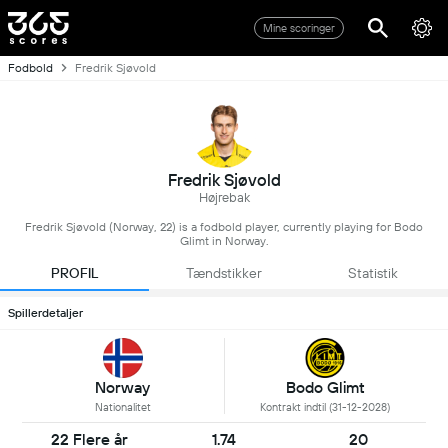
Mine scoringer
Fodbold
Fredrik Sjøvold
Fredrik Sjøvold
Højrebak
Fredrik Sjøvold (Norway, 22) is a fodbold player, currently playing for Bodo
Glimt in Norway.
PROFIL
Tændstikker
Statistik
Spillerdetaljer
Norway
Bodo Glimt
Nationalitet
Kontrakt indtil (31-12-2028)
22 Flere år
1.74
20