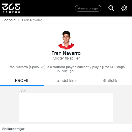
Mine scoringer
Fodbold
Fran Navarro
Fran Navarro
Midter fløjspiller
Fran Navarro (Spain, 28) is a fodbold player, currently playing for SC Braga
in Portugal.
PROFIL
Tændstikker
Statistik
Ad
Spillerdetaljer