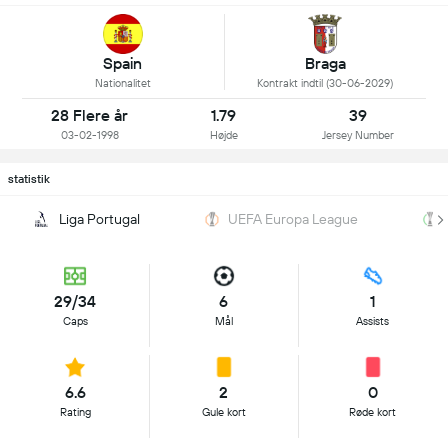
Spain
Braga
Nationalitet
Kontrakt indtil (30-06-2029)
28 Flere år
1.79
39
03-02-1998
Højde
Jersey Number
statistik
Liga Portugal
UEFA Europa League
29/34
6
1
Caps
Mål
Assists
6.6
2
0
Rating
Gule kort
Røde kort