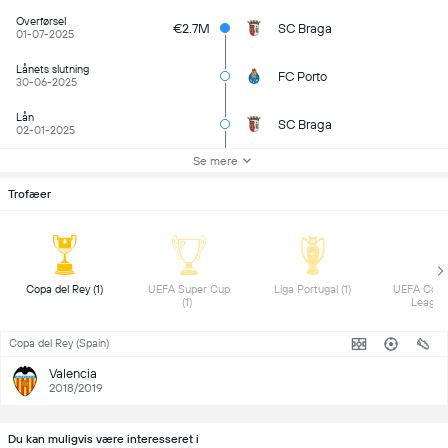
Overførsel
€2.7M
SC Braga
01-07-2025
Lånets slutning
FC Porto
30-06-2025
Lån
SC Braga
02-01-2025
Se mere
Trofæer
 Copa del Rey (1) 
 UEFA Super Cup 
 Liga Portugal (1) 
 UEFA Conf
(1) 
Copa del Rey (Spain)
Valencia
2018/2019
Du kan muligvis være interesseret i