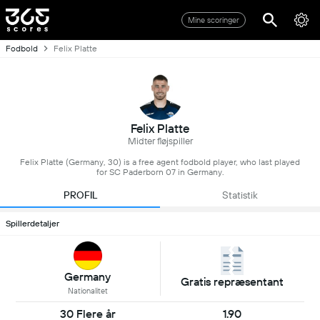
Mine scoringer
Fodbold
Felix Platte
Felix Platte
Midter fløjspiller
Felix Platte (Germany, 30) is a free agent fodbold player, who last played
for SC Paderborn 07 in Germany.
PROFIL
Statistik
Spillerdetaljer
Germany
Gratis repræsentant
Nationalitet
30 Flere år
1.90