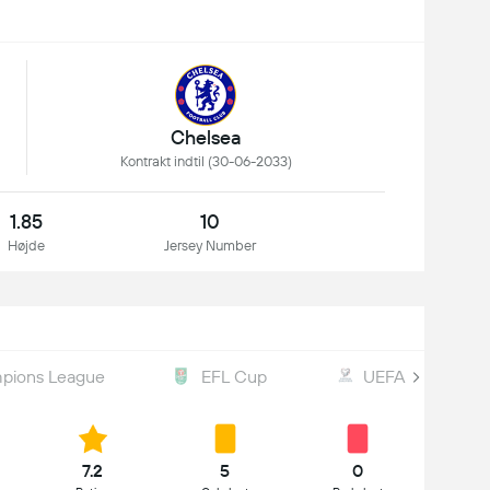
Chelsea
Kontrakt indtil (30-06-2033)
1.85
10
Højde
Jersey Number
pions League
EFL Cup
UEFA WC Qualifi
7.2
5
0