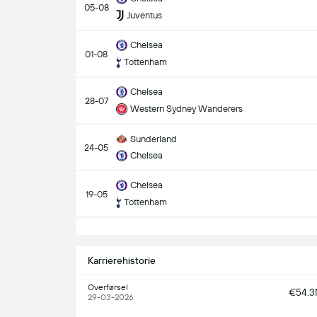
05-08
Juventus
Chelsea
01-08
Tottenham
Chelsea
28-07
Western Sydney Wanderers
Sunderland
24-05
Chelsea
Chelsea
19-05
Tottenham
S
Karrierehistorie
Overførsel
€54.
29-03-2026