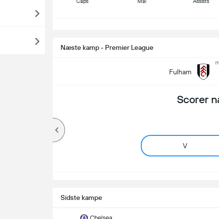
Caps
Mål
Assists
S
Næste kamp - Premier League
m
Fulham
Scorer n
V
Sidste kampe
Chelsea