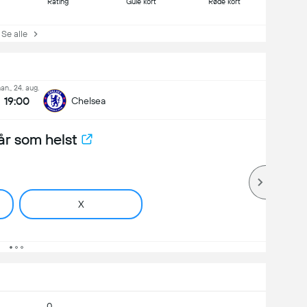
Rating
Gule kort
Røde kort
e alle
an., 24. aug.
19:00
Chelsea
år som helst
X
0