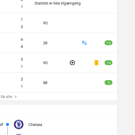
Statistik er ikke tilgængelig
1
1
90
2
6
28
7.0
4
2
90
7.4
1
2
88
7.1
1
e alle
3M
Chelsea