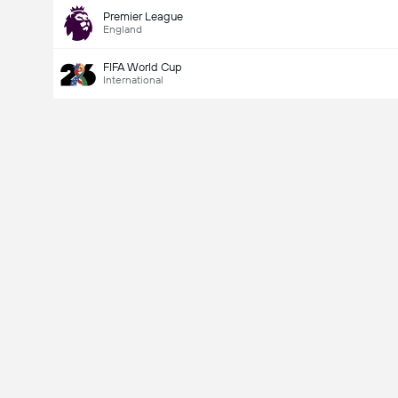
Premier League
England
FIFA World Cup
International
Last Goalscorer
V
X