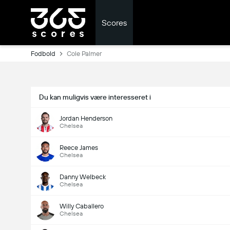
Scores
Fodbold
Cole Palmer
Du kan muligvis være interesseret i
Jordan Henderson
Chelsea
Reece James
Chelsea
Danny Welbeck
Chelsea
Willy Caballero
Chelsea