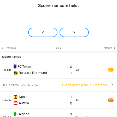
Scorer når som helst
V
X
Previous
Næste
Sidste kampe
FC Tokyo
0
01-08
22
6.7
Borussia Dortmund
1
18-07-2026 - 29-07-2026
Didn't participate in 3 matches
Spain
3
02-07
45
5.7
Austria
0
Algeria
3