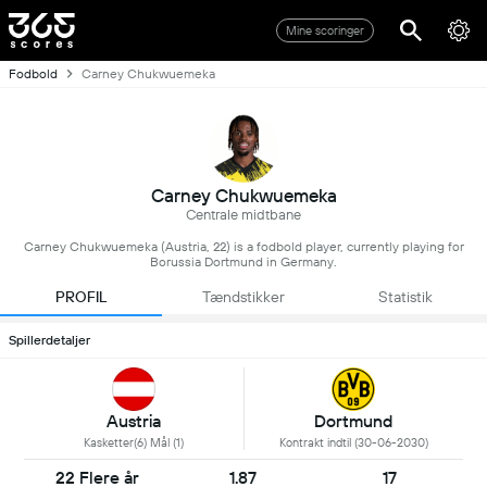
Mine scoringer
Fodbold
Carney Chukwuemeka
Carney Chukwuemeka
Centrale midtbane
Carney Chukwuemeka (Austria, 22) is a fodbold player, currently playing for
Borussia Dortmund in Germany.
PROFIL
Tændstikker
Statistik
Spillerdetaljer
Austria
Dortmund
Kasketter(6) Mål (1)
Kontrakt indtil (30-06-2030)
22 Flere år
1.87
17