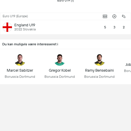
 Euro U19 (1) 
Euro U19 (Europe)
England U19
5
3
2
2022 Slovakia
Du kan muligvis være interesseret i
Job
Marcel Sabitzer
Gregor Kobel
Ramy Bensebaini
Bor
Borussia Dortmund
Borussia Dortmund
Borussia Dortmund