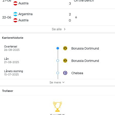
27-06
On the bench
Austria
3
Argentina
2
22-06
6
Austria
0
Se alle
Karrierehistorie
Overførsel
Borussia Dortmund
26-08-2025
Lån
Borussia Dortmund
21-08-2025
Lånets slutning
Chelsea
15-07-2025
Se mere
Trofæer