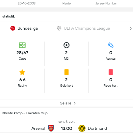
20-10-2003
Højde
Jersey Number
statistik
Bundesliga
UEFA Champions League
28/67
2
0
Caps
Mål
Assists
6.6
2
0
Rating
Gule kort
Røde kort
Se alle
Næste kamp - Emirates Cup
søn., 9. aug.
13:00
Arsenal
Dortmund