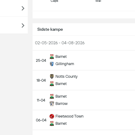
Caps
Mål
S
Sidste kampe
02-05-2026 - 04-08-2026
Barnet
25-04
Gillingham
Notts County
18-04
Barnet
Barnet
11-04
Barrow
Fleetwood Town
06-04
Barnet
S