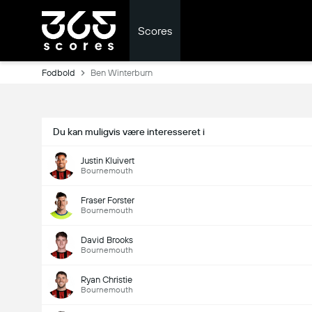
Scores
Fodbold
Ben Winterburn
Du kan muligvis være interesseret i
Justin Kluivert
Bournemouth
Fraser Forster
Bournemouth
David Brooks
Bournemouth
Ryan Christie
Bournemouth