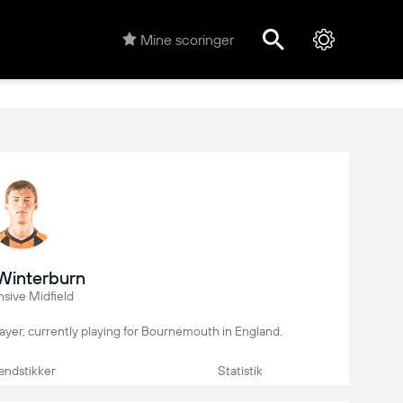
Mine scoringer
Winterburn
sive Midfield
layer, currently playing for Bournemouth in England.
ndstikker
Statistik