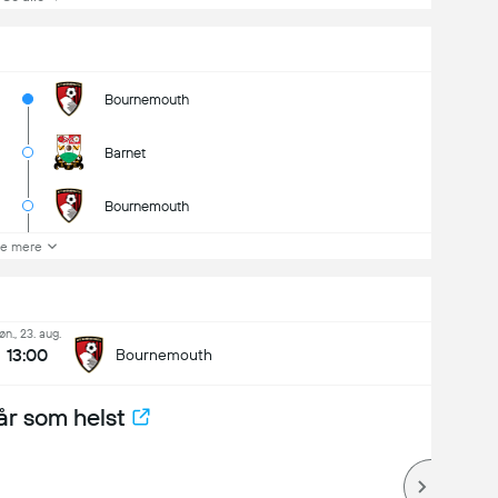
Bournemouth
Barnet
Bournemouth
e mere
øn., 23. aug.
13:00
Bournemouth
år som helst