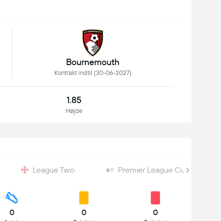
Bournemouth
Kontrakt indtil (30-06-2027)
1.85
Højde
League Two
Premier League Cup
0
0
0