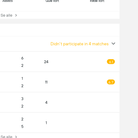
Assists
Gule kort
Røde kort
e alle
Didn't participate in 4 matches
6
24
6.1
2
1
11
6.7
2
3
4
2
2
1
5
e alle