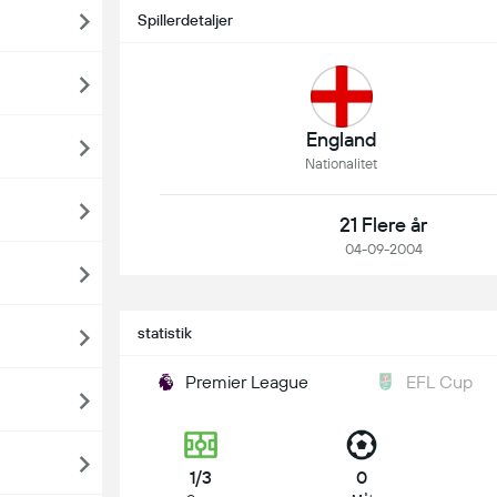
Spillerdetaljer
England
Nationalitet
21 Flere år
04-09-2004
statistik
Premier League
EFL Cup
1/3
0