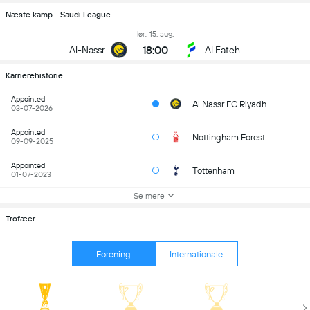
Næste kamp - Saudi League
lør., 15. aug.
18:00
Al-Nassr
Al Fateh
Karrierehistorie
Appointed
Al Nassr FC Riyadh
03-07-2026
Appointed
Nottingham Forest
09-09-2025
Appointed
Tottenham
01-07-2023
Se mere
Trofæer
Forening
Internationale