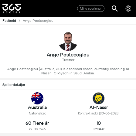
Mine scoringer
Fodbold
Ange Postecoglou
Ange Postecoglou
Træner
Ange Postecoglou (Australia, 60) is a fodbold coach, currently coaching Al
Nassr FC Riyadh in Saudi Arabia.
Spillerdetaljer
Al-Nassr
Australia
Kontrakt indtil (30-06-2028)
Nationalitet
60 Flere år
10
27-08-1965
Trofæer