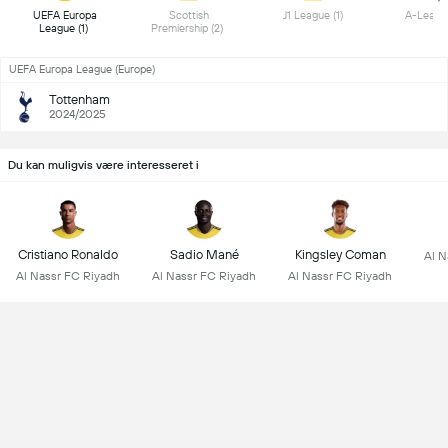
 UEFA Europa 
 Scottish 
 J1 League (1) 
League (1) 
Premiership (2) 
UEFA Europa League (Europe)
Tottenham
2024/2025
Du kan muligvis være interesseret i
Cristiano Ronaldo
Sadio Mané
Kingsley Coman
Al N
Al Nassr FC Riyadh
Al Nassr FC Riyadh
Al Nassr FC Riyadh