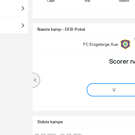
Caps
Mål
Assists
S
Næste kamp - DFB-Pokal
FC Erzgebirge Aue
Scorer n
V
Sidste kampe