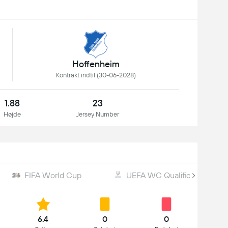
Hoffenheim
Kontrakt indtil (30-06-2028)
1.88
23
Højde
Jersey Number
FIFA World Cup
UEFA WC Qualification
6.4
0
0