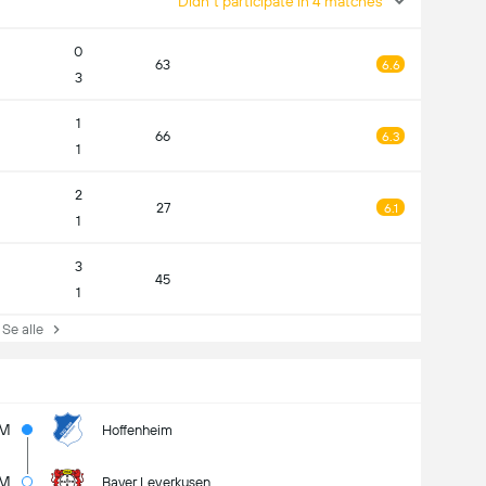
Didn't participate in 4 matches
0
63
6.6
3
1
66
6.3
1
2
27
6.1
1
3
45
1
e alle
8M
Hoffenheim
3M
Bayer Leverkusen