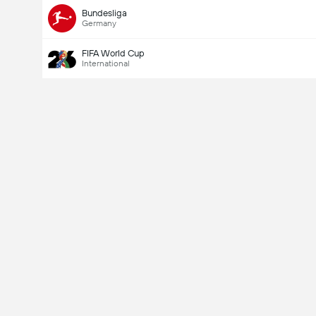
Bundesliga
Germany
FIFA World Cup
International
Last Goalscorer
V
X