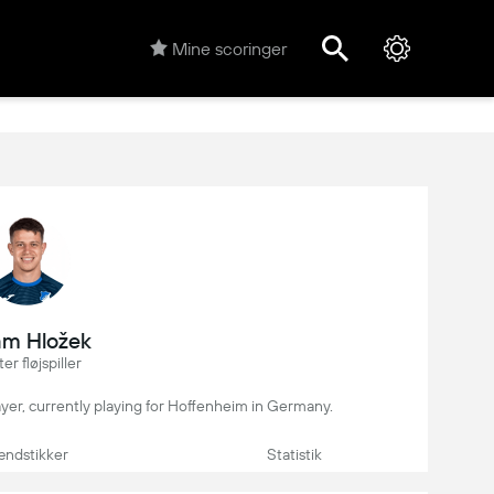
Mine scoringer
m Hložek
er fløjspiller
ayer, currently playing for Hoffenheim in Germany.
ndstikker
Statistik