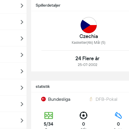
Spillerdetaljer
Czechia
Kasketter(46) Mål (5)
24 Flere år
25-07-2002
statistik
Bundesliga
DFB-Pokal
5/34
0
0