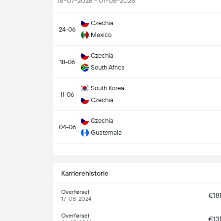
18-07-2026 - 01-08-2026
Czechia
24-06
Mexico
Czechia
18-06
South Africa
South Korea
11-06
Czechia
Czechia
04-06
Guatemala
S
Karrierehistorie
Overførsel
€1
17-08-2024
Overførsel
€1