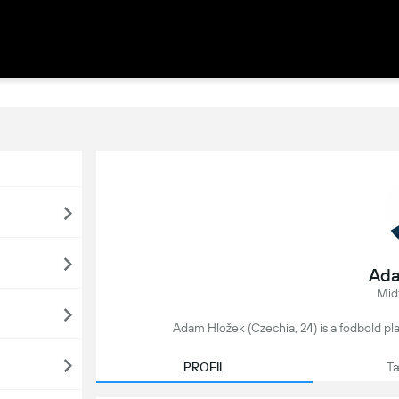
Ada
Midt
Adam Hložek (Czechia, 24) is a fodbold pl
PROFIL
Tæ