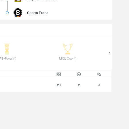
Sparta Praha
 DFB-Pokal (1) 
 MOL Cup (1) 
23
2
3