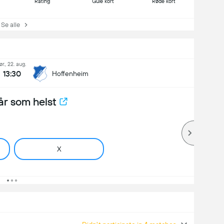
Rating
Gule kort
Røde kort
e alle
lør., 22. aug.
13:30
Hoffenheim
år som helst
X