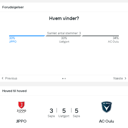
Forudsigelser
Hvem vinder?
Samlet antal stemmer: 3
33%
33%
34%
JIPPO
Uafgjort
AC Oulu
Previous
Næste
Hoved til hoved
3
5
5
Sejre
Uafgjort
Sejre
JIPPO
AC Oulu