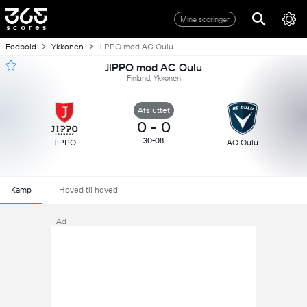
Mine scoringer
Fodbold
Ykkonen
JIPPO mod AC Oulu
JIPPO mod AC Oulu
Finland, Ykkonen
Afsluttet
0
-
0
30-08
JIPPO
AC Oulu
Kamp
Hoved til hoved
Ad