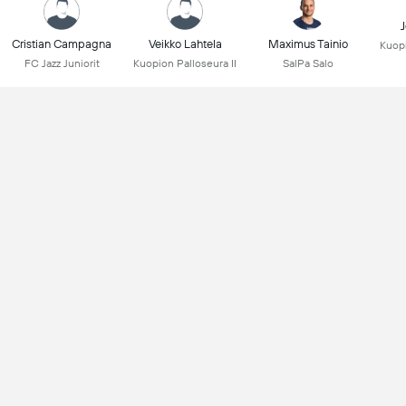
J
Cristian Campagna
Veikko Lahtela
Maximus Tainio
Kuopi
FC Jazz Juniorit
Kuopion Palloseura II
SalPa Salo