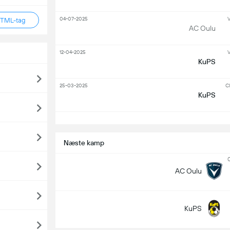
04-07-2025
V
HTML-tag
AC Oulu
12-04-2025
V
KuPS
25-03-2025
Cl
KuPS
S
Næste kamp
AC Oulu
KuPS