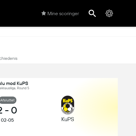
Mine scoringer
chiedenis
lu mod KuPS
eikkausliiga, Round 5
Afsluttet
2
-
0
KuPS
02-05