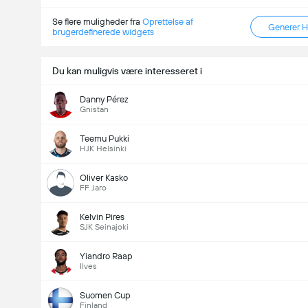
Se flere muligheder fra
Oprettelse af
Generer 
brugerdefinerede widgets
Du kan muligvis være interesseret i
Danny Pérez
Gnistan
Teemu Pukki
HJK Helsinki
Oliver Kasko
FF Jaro
Kelvin Pires
SJK Seinajoki
Yiandro Raap
Ilves
Suomen Cup
Finland