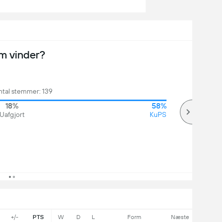
m vinder?
ntal stemmer: 139
18%
58%
Uafgjort
KuPS
+/-
PTS
W
D
L
Form
Næste