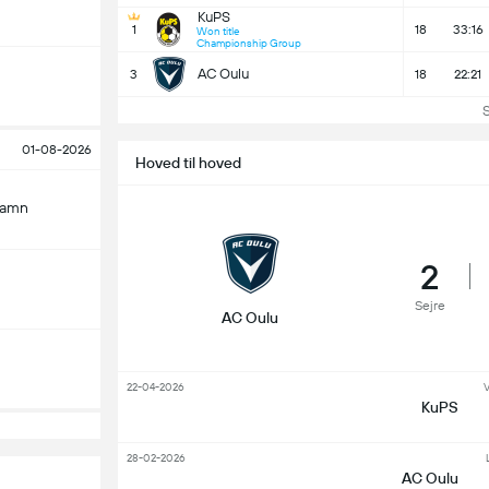
KuPS
1
18
33:16
Won title
Championship Group
AC Oulu
3
18
22:21
Se 
01-08-2026
Hoved til hoved
hamn
2
Sejre
AC Oulu
22-04-2026
V
KuPS
28-02-2026
AC Oulu