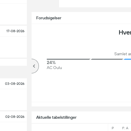
Forudsigelser
Hve
17-08-2026
Samlet a
86%
24%
Over
AC Oulu
03-08-2026
02-08-2026
Aktuelle tabelstillinger
P
F: A