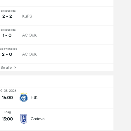
eikkausliiga
2 - 2
KuPS
eikkausliiga
1 - 0
AC Oulu
ub Friendlies
2 - 0
AC Oulu
e alle
09-08-2026
16:00
HJK
I dag
15:00
Craiova