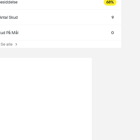
esiddelse
68%
Antal Skud
9
kud På Mål
0
e alle