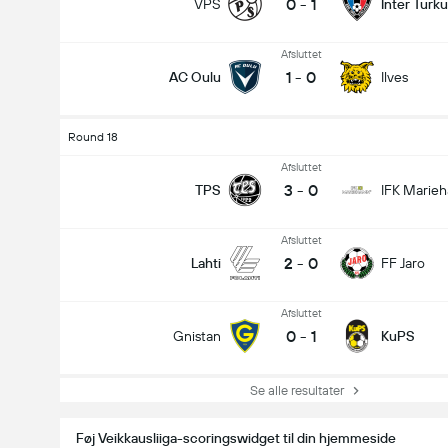
0
-
1
VPS
Inter Turku
Afsluttet
1
-
0
AC Oulu
Ilves
Round 18
Afsluttet
3
-
0
TPS
IFK Marie
Afsluttet
2
-
0
Lahti
FF Jaro
Afsluttet
0
-
1
Gnistan
KuPS
Se alle resultater
Føj Veikkausliiga-scoringswidget til din hjemmeside