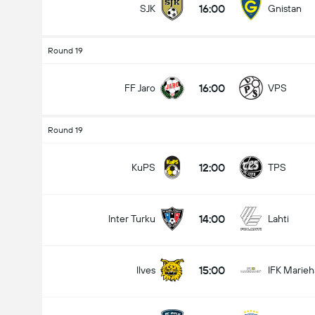
16:00
SJK
Gnistan
Round 19
16:00
FF Jaro
VPS
Round 19
12:00
KuPS
TPS
14:00
Inter Turku
Lahti
15:00
Ilves
IFK Marie