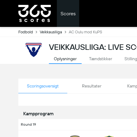
Scores
Fodbold
Veikkausliiga
AC Oulu mod KuPS
VEIKKAUSLIIGA: LIVE 
Oplysninger
Tændstikker
Stillin
Scoringsoversigt
Resultater
Kamp
Kampprogram
Round 19