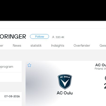
SCORINGER
Follow
320.4K
ger
News
statistik
Indsights
Overførsler
Ges
AC Ou
program
Finland, V
AC Oulu
07-08-2026