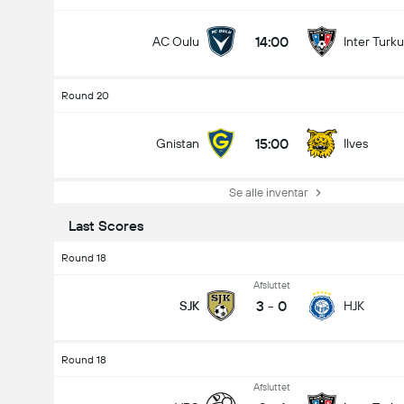
14:00
AC Oulu
Inter Turku
Antal Mål i Kampen (2.5)
Round 20
15:00
Gnistan
Ilves
Se alle inventar
Last Scores
Round 18
Afsluttet
3
-
0
SJK
HJK
Round 18
Afsluttet