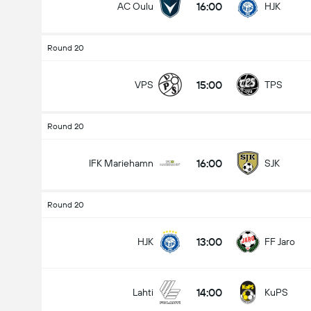
16:00
AC Oulu
HJK
Round 20
15:00
VPS
TPS
Round 20
16:00
IFK Mariehamn
SJK
Round 20
13:00
HJK
FF Jaro
14:00
Lahti
KuPS