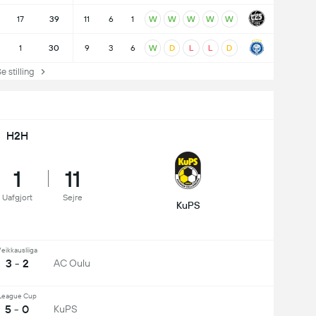
17
39
11
6
1
W
W
W
W
W
1
30
9
3
6
W
D
L
L
D
stilling
H2H
1
11
Uafgjort
Sejre
KuPS
eikkausliiga
3 - 2
AC Oulu
League Cup
5 - 0
KuPS