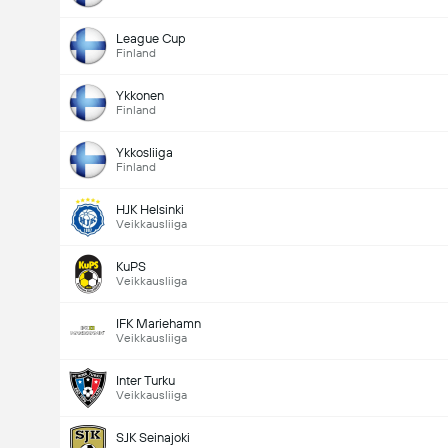
League Cup
Finland
Ykkonen
Finland
Ykkosliiga
Finland
HJK Helsinki
Veikkausliiga
KuPS
Veikkausliiga
IFK Mariehamn
Veikkausliiga
Inter Turku
Veikkausliiga
SJK Seinajoki