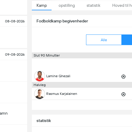
Kamp
opstilling
statistik
Hoved til 
Fodboldkamp begivenheder
08-08-2026
Alle
09-08-2026
Slut 90 Minutter
Lamine Ghezali
Halvleg
Rasmus Karjalainen
hamn
statistik