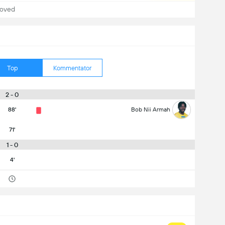
hoved
Top
Kommentator
2 - 0
88'
Bob Nii Armah
71'
1 - 0
4'