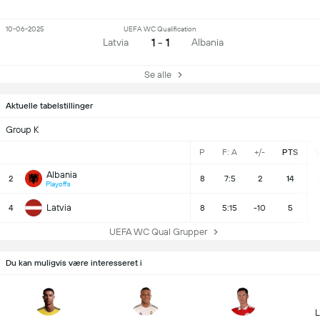
10-06-2025
UEFA WC Qualification
1 - 1
Latvia
Albania
Se alle
Aktuelle tabelstillinger
Group K
P
F: A
+/-
PTS
Albania
2
8
7:5
2
14
Playoffs
Latvia
4
8
5:15
-10
5
UEFA WC Qual Grupper
Du kan muligvis være interesseret i
L