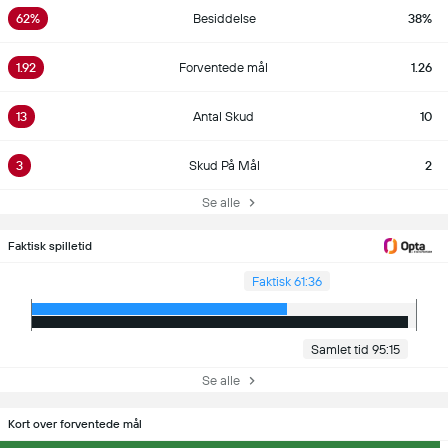
62%
Besiddelse
38%
1.92
Forventede mål
1.26
13
Antal Skud
10
3
Skud På Mål
2
Se alle
Faktisk spilletid
Faktisk 61:36
Samlet tid 95:15
Se alle
Kort over forventede mål