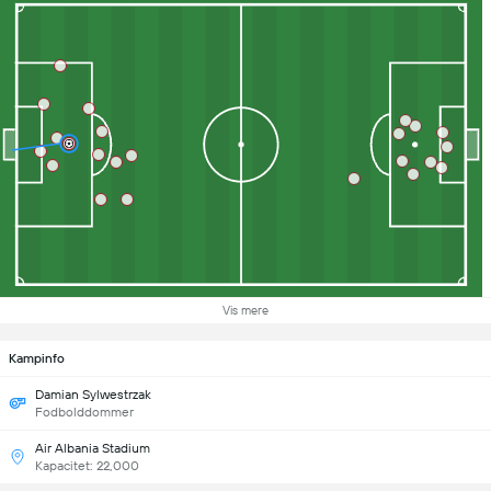
Vis mere
Kampinfo
Damian Sylwestrzak
Fodbolddommer
Air Albania Stadium
Kapacitet: 22,000