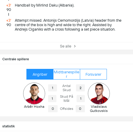
+3'
Handball by Mirlind Daku (Albania).
90
+3'
Attempt missed. Antonijs Cernomordijs (Latvia) header from the
90
centre of the box is high and wide to the right. Assisted by
Andrejs Ciganiks with a cross following a set piece situation.
Se alle
Centrale spillere
Midtbanespille
Angriber
Forsvarer
r
Antal
1
2
Skud
Skud På
1
1
Mål
Arbër Hoxha
Vladislavs
0
Offsides
0
Gutkovskis
statistik