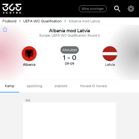
Mine scoringer
Fodbold
UEFA WC Qualification
Albania mod Latvia
Albania mod Latvia
Europe, UEFA WC Qualification, Round 6
Afsluttet
1
-
0
09-09
Albania
Latvia
Kamp
opstilling
statistik
Hoved til hoved
Ad