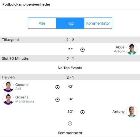
Fodboldkamp begivenheder
Alle
Top
Kommentator
2 - 2
Tillægstid
Abdé
97'
Antony
2 - 1
Slut 90 Minutter
No Top Events
2 - 1
Halvleg
Gosens
42'
Adli
Gosens
34'
Mandragora
30'
Antony
Kommentator