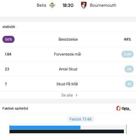
18:30
Betis
Bournemouth
statistik
56%
Besiddelse
44%
1.84
Forventede mål
2.69
23
Antal Skud
28
7
Skud På Mål
10
Se alle
Faktisk spilletid
Faktisk 73:48