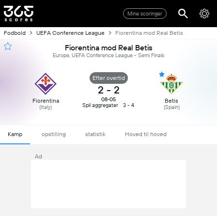
Mine scoringer
Fodbold
UEFA Conference League
Fiorentina mod Real Betis
Fiorentina mod Real Betis
Europe, UEFA Conference League - Semi Finals
Efter overtid
2
-
2
08-05
Fiorentina
Betis
Spil aggregater
3 - 4
(Italy)
(Spain)
Kamp
opstilling
statistik
Hoved til hoved
Ad