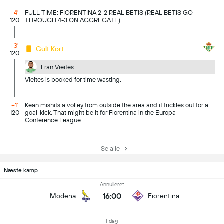
+4'
FULL-TIME: FIORENTINA 2-2 REAL BETIS (REAL BETIS GO
120
THROUGH 4-3 ON AGGREGATE)
+3'
Gult Kort
120
Fran Vieites
Vieites is booked for time wasting.
+1'
Kean mishits a volley from outside the area and it trickles out for a
120
goal-kick. That might be it for Fiorentina in the Europa
Conference League.
Se alle
Næste kamp
Annulleret
16:00
Modena
Fiorentina
I dag