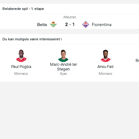
Relaterede spil - 1. etape
Afsluttet
2
-
1
Betis
Fiorentina
Du kan muligvis være interesseret i
B
Marc-André ter
Paul Pogba
Ansu Fati
Stegen
Monaco
Ajax
Monaco