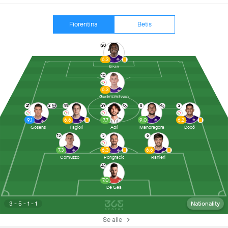
Fiorentina
Betis
20
6.3
Kean
10
6.3
Gudmundsson
21
2
44
29
8
2
9.1
6.6
7.7
9.0
6.2
Gosens
Fagioli
Adli
Mandragora
Dodô
15
5
6
7.3
6.3
6.6
Comuzzo
Pongracic
Ranieri
43
7.0
De Gea
3 - 5 - 1 - 1
Nationality
Se alle