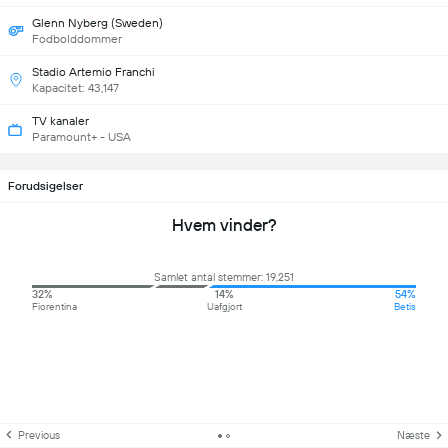
Glenn Nyberg (Sweden)
Fodbolddommer
Stadio Artemio Franchi
Kapacitet: 43,147
TV kanaler
Paramount+ - USA
Forudsigelser
Hvem vinder?
Samlet antal stemmer: 19,251
32%
14%
54%
Fiorentina
Uafgjort
Betis
Previous
Næste