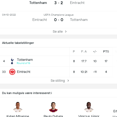
3 - 2
Tottenham
Eintracht
04-10-2022
UEFA Champions League
0 - 0
Eintracht
Tottenham
Se alle
Aktuelle tabelstillinger
P
F: A
+/-
PTS
Tottenham
4
8
17:7
10
17
Round of 16
Eintracht
33
8
10:21
-11
4
Se stilling
Du kan muligvis være interesseret i
Er
Kylian Mbappe
Paulo Dybala
Vinicius Júnior
Ma