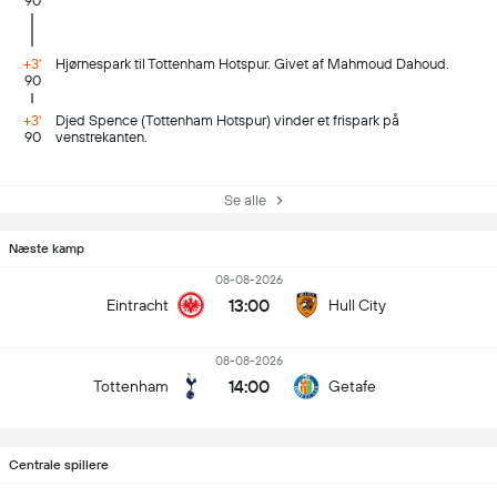
90
+3'
Hjørnespark til Tottenham Hotspur. Givet af Mahmoud Dahoud.
90
+3'
Djed Spence (Tottenham Hotspur) vinder et frispark på
90
venstrekanten.
Se alle
Næste kamp
08-08-2026
13:00
Eintracht
Hull City
08-08-2026
14:00
Tottenham
Getafe
Centrale spillere