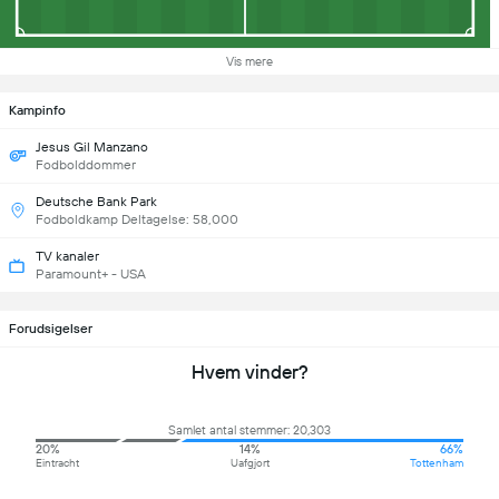
Vis mere
Kampinfo
Jesus Gil Manzano
Fodbolddommer
Deutsche Bank Park
Fodboldkamp Deltagelse: 58,000
TV kanaler
Paramount+ - USA
Forudsigelser
Hvem vinder?
Samlet antal stemmer: 20,303
20%
14%
66%
Eintracht
Uafgjort
Tottenham