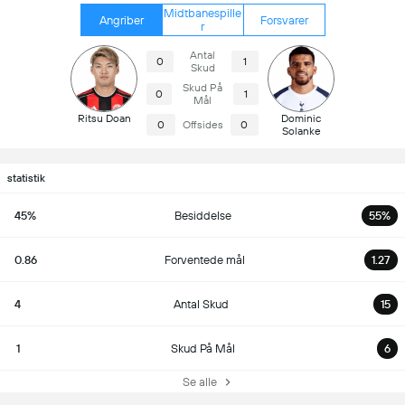
Midtbanespille
Angriber
Forsvarer
r
Antal
0
1
Skud
Skud På
0
1
Mål
Ritsu Doan
Dominic
0
Offsides
0
Solanke
statistik
45%
Besiddelse
55%
0.86
Forventede mål
1.27
4
Antal Skud
15
1
Skud På Mål
6
Se alle