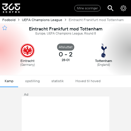
Mine scoringer
Fodbold
UEFA Champions League
Eintracht Frankfurt mod Tottenham
Eintracht Frankfurt mod Tottenham
Europe, UEFA Champions League, Round 8
Afsluttet
0
-
2
28-01
Eintracht
Tottenham
(Germany)
(England)
Kamp
opstilling
statistik
Hoved til hoved
Ad