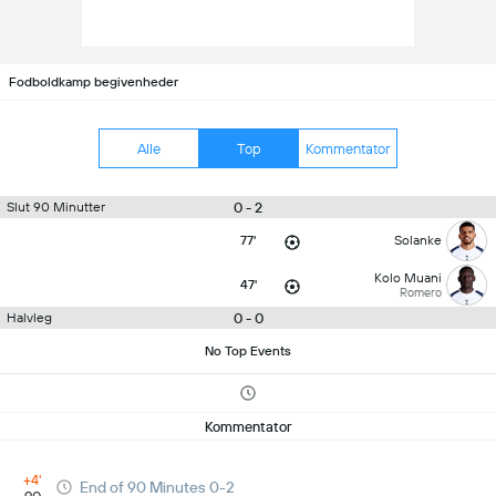
Fodboldkamp begivenheder
Alle
Top
Kommentator
0 - 2
Slut 90 Minutter
77'
Solanke
Kolo Muani
47'
Romero
0 - 0
Halvleg
No Top Events
Kommentator
+4'
End of 90 Minutes 0-2