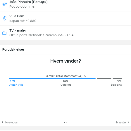
João Pinheiro (Portugal)
Fodbolddommer
Villa Park
Kapacitet: 42,660
TV kanaler
CBS Sports Network / Paramount+ - USA
Forudsigelser
Hvem vinder?
Samlet antal stemmer: 24,377
77%
14%
9%
Aston Villa
Uafgjort
Bologna
Previous
Næste