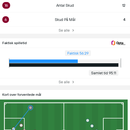
16
Antal Skud
12
6
Skud På Mål
4
Se alle
Faktisk spilletid
Faktisk 56:29
Samlet tid 95:11
Se alle
Kort over forventede mål