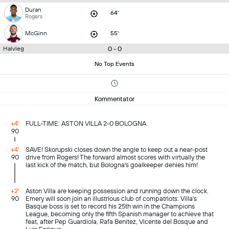
Duran
64'
Rogers
McGinn
55'
0 - 0
Halvleg
No Top Events
Kommentator
+4'
FULL-TIME: ASTON VILLA 2-0 BOLOGNA
90
+4'
SAVE! Skorupski closes down the angle to keep out a near-post
90
drive from Rogers! The forward almost scores with virtually the
last kick of the match, but Bologna's goalkeeper denies him!
+2'
Aston Villa are keeping possession and running down the clock.
90
Emery will soon join an illustrious club of compatriots: Villa's
Basque boss is set to record his 25th win in the Champions
League, becoming only the fifth Spanish manager to achieve that
feat, after Pep Guardiola, Rafa Benitez, Vicente del Bosque and