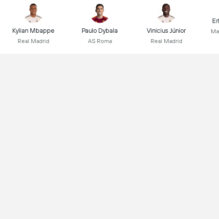
Er
Kylian Mbappe
Paulo Dybala
Vinicius Júnior
Ma
Real Madrid
AS Roma
Real Madrid