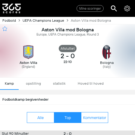
Mine scoringer
Fodbold
UEFA Champions League
Aston Villa mod Bologna
Aston Villa mod Bologna
Europe, UEFA Champions League, Round 3
Afsluttet
2
-
0
22-10
Aston Villa
Bologna
(England)
(Italy)
Kamp
opstilling
statistik
Hoved til hoved
Fodboldkamp begivenheder
Alle
Top
Kommentator
2 - 0
Slut 90 Minutter