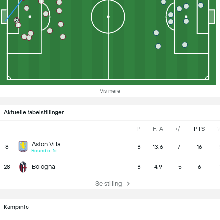
Vis mere
Aktuelle tabelstillinger
P
F: A
+/-
PTS
Aston Villa
8
8
13:6
7
16
Round of 16
Bologna
28
8
4:9
-5
6
Se stilling
Kampinfo