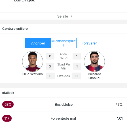
Luis Enrique.
Se alle
Centrale spillere
Midtbanespille
Angriber
Forsvarer
r
Antal
0
1
Skud
Skud På
0
1
Mål
Ollie Watkins
Riccardo
0
Offsides
0
Orsolini
statistik
53%
Besiddelse
47%
1.17
Forventede mål
1.01