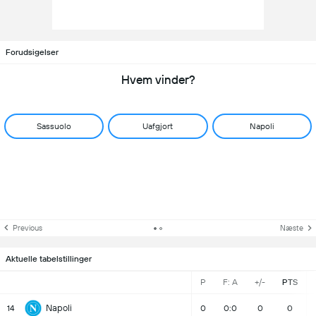
Forudsigelser
Hvem vinder?
Sassuolo
Uafgjort
Napoli
Previous
Næste
Aktuelle tabelstillinger
P
F: A
+/-
PTS
Napoli
14
0
0:0
0
0