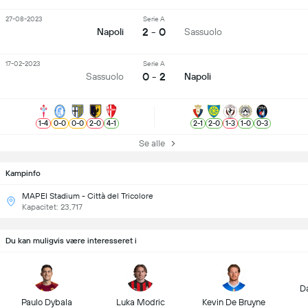
27-08-2023
Serie A
2 - 0
Napoli
Sassuolo
17-02-2023
Serie A
0 - 2
Sassuolo
Napoli
1
-
4
0
-
0
0
-
0
2
-
0
4
-
1
2
-
1
2
-
0
1
-
3
1
-
0
0
-
3
Se alle
Kampinfo
MAPEI Stadium - Città del Tricolore
Kapacitet: 23,717
Du kan muligvis være interesseret i
D
Paulo Dybala
Luka Modric
Kevin De Bruyne