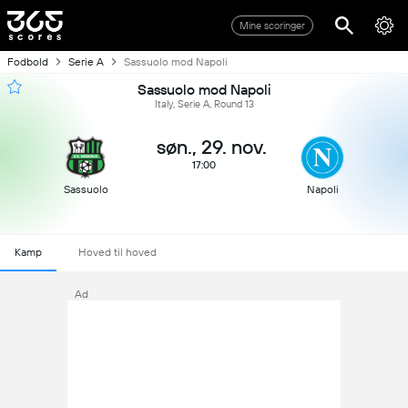
Mine scoringer
Fodbold
Serie A
Sassuolo mod Napoli
Sassuolo mod Napoli
Italy, Serie A, Round 13
søn., 29. nov.
17:00
Sassuolo
Napoli
Kamp
Hoved til hoved
Ad