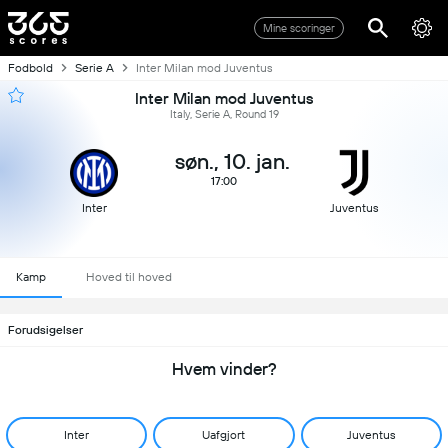
Mine scoringer
Fodbold
Serie A
Inter Milan mod Juventus
Inter Milan mod Juventus
Italy, Serie A, Round 19
søn., 10. jan.
17:00
Inter
Juventus
Kamp
Hoved til hoved
Forudsigelser
Hvem vinder?
Inter
Uafgjort
Juventus