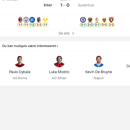
1 - 0
Inter
Juventus
1
-
1
1
-
1
1
-
2
3
-
3
1
-
1
0
-
1
2
-
0
0
-
1
0
-
0
2
-
2
Se alle
Du kan muligvis være interesseret i
D
Paulo Dybala
Luka Modric
Kevin De Bruyne
AS Roma
AC Milan
Napoli