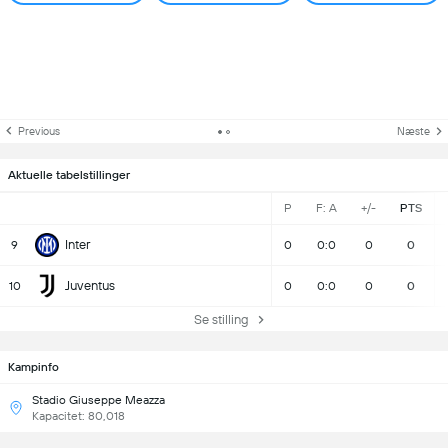
Previous
Næste
Aktuelle tabelstillinger
P
F: A
+/-
PTS
Inter
9
0
0:0
0
0
Juventus
10
0
0:0
0
0
Se stilling
Kampinfo
Stadio Giuseppe Meazza
Kapacitet: 80,018