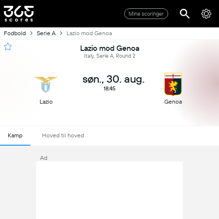
Mine scoringer
Fodbold
Serie A
Lazio mod Genoa
Lazio mod Genoa
Italy, Serie A, Round 2
søn., 30. aug.
18:45
Lazio
Genoa
Kamp
Hoved til hoved
Ad