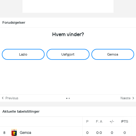
Forudsigelser
Hvem vinder?
Lazio
Uafgjort
Genoa
Previous
Næste
Aktuelle tabelstillinger
P
F: A
+/-
PTS
Genoa
8
0
0:0
0
0