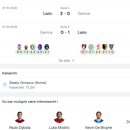
27-10-2024
Serie A
3 - 0
Lazio
Genoa
19-04-2024
Serie A
0 - 1
Genoa
Lazio
4
-
0
1
-
2
6
-
3
6
-
0
2
-
1
10
-
1
0
-
1
2
-
2
2
-
1
1
-
0
Se alle
Kampinfo
Stadio Olimpico (Rome)
Kapacitet: 73,261
Du kan muligvis være interesseret i
D
Paulo Dybala
Luka Modric
Kevin De Bruyne