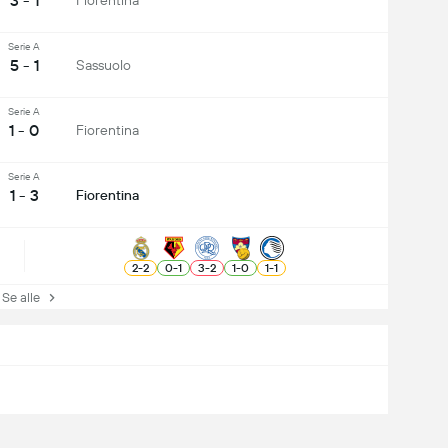
3 - 1
Fiorentina
Serie A
5 - 1
Sassuolo
Serie A
1 - 0
Fiorentina
Serie A
1 - 3
Fiorentina
2
-
2
0
-
1
3
-
2
1
-
0
1
-
1
e alle