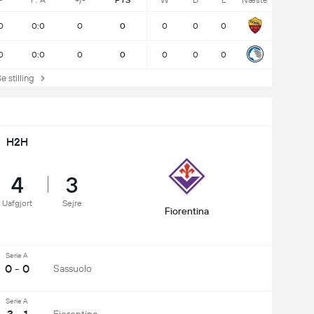
P
F: A
+/-
PTS
W
D
L
Næste
0
0:0
0
0
0
0
0
0
0:0
0
0
0
0
0
stilling
H2H
4
3
Uafgjort
Sejre
Fiorentina
Serie A
0 - 0
Sassuolo
Serie A