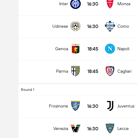
16:30
Inter
Monza
16:30
Udinese
Como
Antal Mål i Kampen (2.5)
18:45
Genoa
Napoli
Under
Over
18:45
Parma
Cagliari
Round 1
16:30
Frosinone
Juventus
16:30
Venezia
Lecce