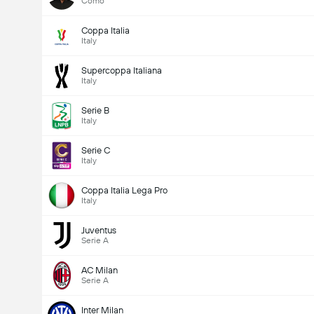
Como
Coppa Italia
Italy
Supercoppa Italiana
Italy
Serie B
Italy
Serie C
Italy
Coppa Italia Lega Pro
Italy
Juventus
Serie A
AC Milan
Serie A
Inter Milan