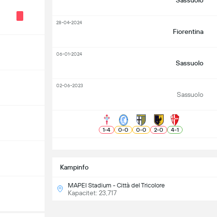
Sassuolo
28-04-2024
Fiorentina
06-01-2024
Sassuolo
02-06-2023
Sassuolo
1
-
4
0
-
0
0
-
0
2
-
0
4
-
1
S
Kampinfo
MAPEI Stadium - Città del Tricolore
Kapacitet: 23,717