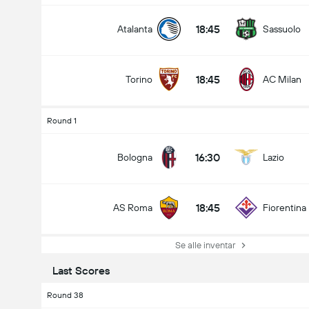
18:45
Atalanta
Sassuolo
18:45
Torino
AC Milan
Round 1
16:30
Bologna
Lazio
18:45
AS Roma
Fiorentina
Se alle inventar
Last Scores
Round 38