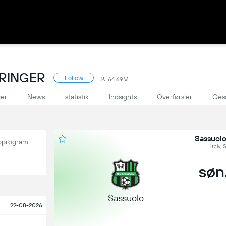
ORINGER
Follow
64.69M
ger
News
statistik
Indsights
Overførsler
Ges
Sassuolo
program
Italy,
søn.
Sassuolo
22-08-2026