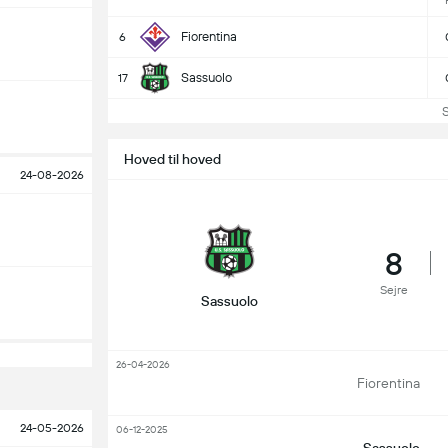
Fiorentina
6
Sassuolo
17
Se 
Hoved til hoved
24-08-2026
8
Sejre
Sassuolo
26-04-2026
Fiorentina
24-05-2026
06-12-2025