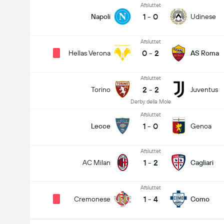
Afsluttet
1
-
0
Napoli
Udinese
Afsluttet
0
-
2
Hellas Verona
AS Roma
Afsluttet
2
-
2
Torino
Juventus
Derby della Mole
Afsluttet
1
-
0
Lecce
Genoa
Afsluttet
1
-
2
AC Milan
Cagliari
Afsluttet
1
-
4
Cremonese
Como