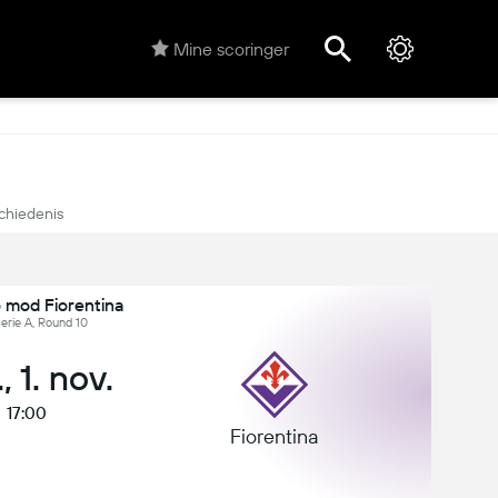
Mine scoringer
chiedenis
 mod Fiorentina
 Serie A, Round 10
, 1. nov.
17:00
Fiorentina