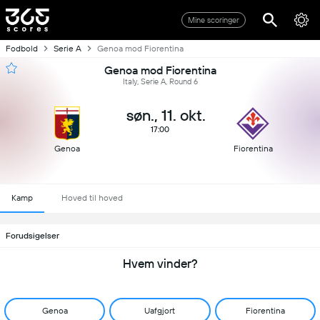
Mine scoringer
Fodbold
Serie A
Genoa mod Fiorentina
Genoa mod Fiorentina
Italy, Serie A, Round 6
søn., 11. okt.
17:00
Genoa
Fiorentina
Kamp
Hoved til hoved
Forudsigelser
Hvem vinder?
Genoa
Uafgjort
Fiorentina