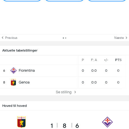
Previous
Næste
Aktuelle tabelstillinger
P
F: A
+/-
PTS
Fiorentina
6
0
0:0
0
0
Genoa
8
0
0:0
0
0
Se stilling
Hoved til hoved
1
8
6