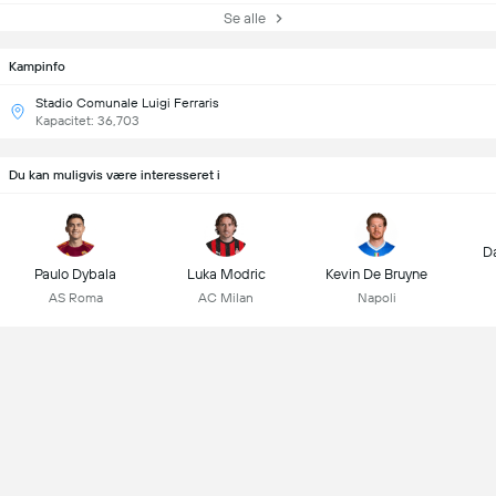
Se alle
Kampinfo
Stadio Comunale Luigi Ferraris
Kapacitet: 36,703
Du kan muligvis være interesseret i
D
Paulo Dybala
Luka Modric
Kevin De Bruyne
AS Roma
AC Milan
Napoli