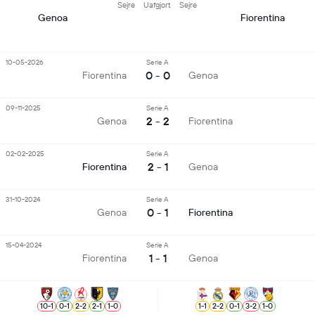
Sejre
Uafgjort
Sejre
Genoa
Fiorentina
10-05-2026
Serie A
0 - 0
Fiorentina
Genoa
09-11-2025
Serie A
2 - 2
Genoa
Fiorentina
02-02-2025
Serie A
2 - 1
Fiorentina
Genoa
31-10-2024
Serie A
0 - 1
Genoa
Fiorentina
15-04-2024
Serie A
1 - 1
Fiorentina
Genoa
10
-
1
0
-
1
2
-
2
2
-
1
1
-
0
1
-
1
2
-
2
0
-
1
3
-
2
1
-
0