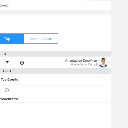
hoved
Top
Kommentator
0 - 1
Anastasios Douvikas
71'
Marc-Oliver Kempf
0 - 0
 Top Events
mmentator