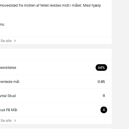
) Hovedstød fra midten af feltet reddes midt i målet. Med hjælp
eno.
e alle
esiddelse
64%
ventede mål
0.85
ntal Skud
11
kud På Mål
4
e alle