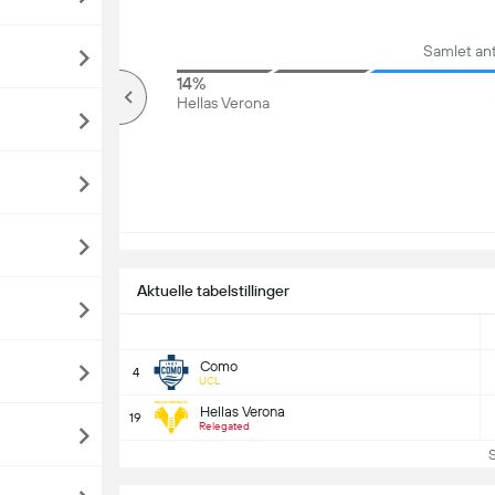
Samlet an
75%
14%
Over
Hellas Verona
Aktuelle tabelstillinger
Como
4
UCL
Hellas Verona
19
Relegated
Se 