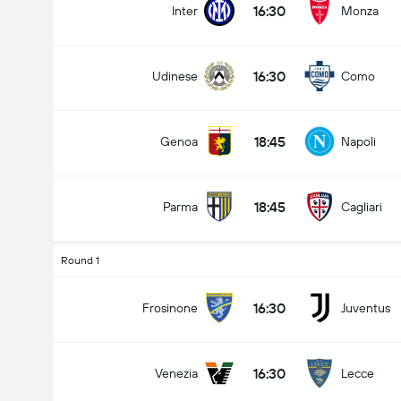
16:30
Inter
Monza
16:30
Udinese
Como
18:45
Genoa
Napoli
18:45
Parma
Cagliari
Round 1
16:30
Frosinone
Juventus
16:30
Venezia
Lecce