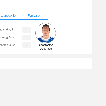
tbanespiller
Forsvarer
kud På Mål
1
nning Goal
1
naltiesTaken
0
Anastasios
Douvikas
07-08-2026
14:30
Cremonese
12-08-2026
18:30
Como