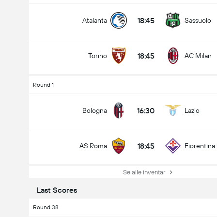
18:45
Atalanta
Sassuolo
18:45
Torino
AC Milan
Round 1
16:30
Bologna
Lazio
18:45
AS Roma
Fiorentina
Se alle inventar
Last Scores
Round 38