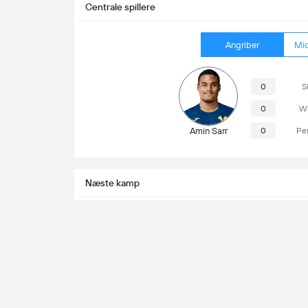
Centrale spillere
Angriber
Mid
0
S
0
Wi
Amin Sarr
0
Pe
Næste kamp
Hellas Verona
Arsenal