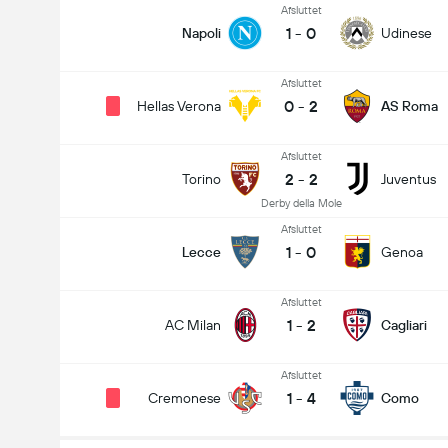
Afsluttet
1
-
0
Napoli
Udinese
Afsluttet
0
-
2
Hellas Verona
AS Roma
Afsluttet
2
-
2
Torino
Juventus
Derby della Mole
Afsluttet
1
-
0
Lecce
Genoa
Afsluttet
1
-
2
AC Milan
Cagliari
Afsluttet
1
-
4
Cremonese
Como