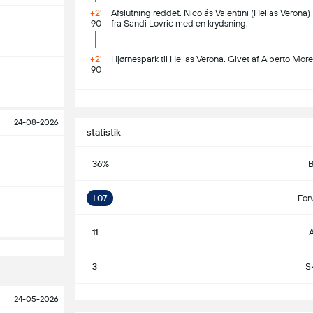
+2'
Afslutning reddet. Nicolás Valentini (Hellas Verona
90
fra Sandi Lovric med en krydsning.
+2'
Hjørnespark til Hellas Verona. Givet af Alberto Mor
90
S
24-08-2026
statistik
36%
B
1.07
For
11
A
3
S
S
24-05-2026