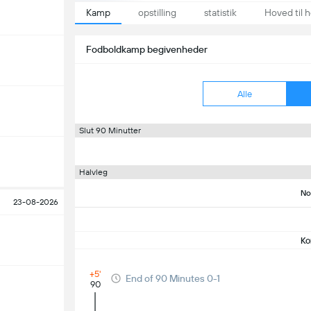
Kamp
opstilling
statistik
Hoved til 
Fodboldkamp begivenheder
Alle
Slut 90 Minutter
Halvleg
No
23-08-2026
Ko
+5'
End of 90 Minutes 0-1
90