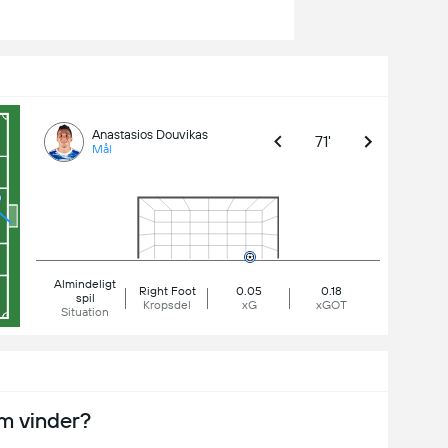
Anastasios Douvikas
71'
Mål
Almindeligt
Right Foot
0.05
0.18
spil
Kropsdel
xG
xGOT
Situation
m vinder?