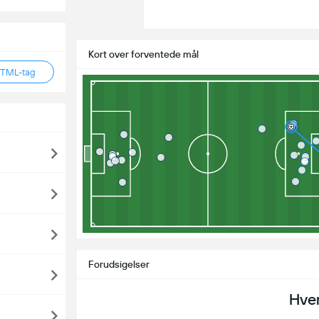
Kort over forventede mål
HTML-tag
Forudsigelser
Hve