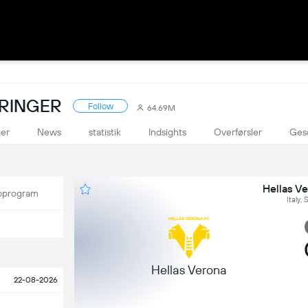
ORINGER
Follow
64.69M
ger
News
statistik
Indsights
Overførsler
Ges
Hellas V
program
Italy,
Hellas Verona
22-08-2026