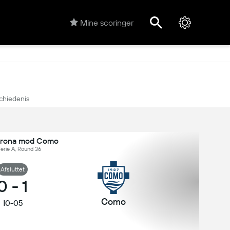
Mine scoringer
chiedenis
erona mod Como
 Serie A, Round 36
Afsluttet
0
-
1
Como
10-05