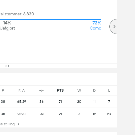
tal stemmer: 6,830
14%
72%
Uafgjort
Como
P
F: A
+/-
PTS
W
D
L
38
65:29
36
71
20
11
7
38
25:61
-36
21
3
12
23
stilling