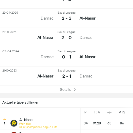
22-04-2025
Saudi League
2 - 3
Damac
Al-Nassr
29-11-2024
Saudi League
2 - 0
Al-Nassr
Damac
05-04-2024
Saudi League
0 - 1
Damac
Al-Nassr
21-10-2023
Saudi League
2 - 1
Al-Nassr
Damac
Se alle
Aktuelle tabelstillinger
P
F: A
+/-
PTS
Al-Nassr
1
34
91:28
63
86
Won title
AFC Champions League Elite