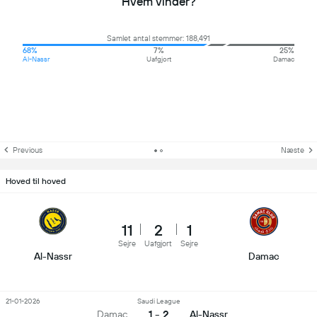
Hvem vinder?
Samlet antal stemmer: 188,491
68%
7%
25%
Al-Nassr
Uafgjort
Damac
Previous
Næste
Hoved til hoved
11
2
1
Sejre
Uafgjort
Sejre
Al-Nassr
Damac
21-01-2026
Saudi League
1 - 2
Damac
Al-Nassr