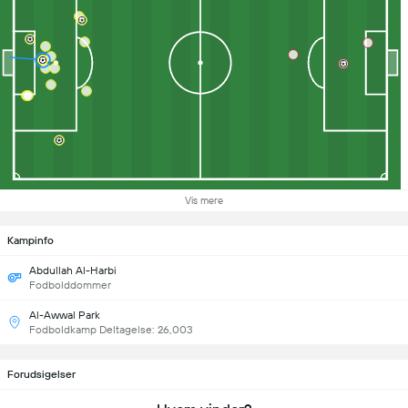
Vis mere
Kampinfo
Abdullah Al-Harbi
Fodbolddommer
Al-Awwal Park
Fodboldkamp Deltagelse: 26,003
Forudsigelser