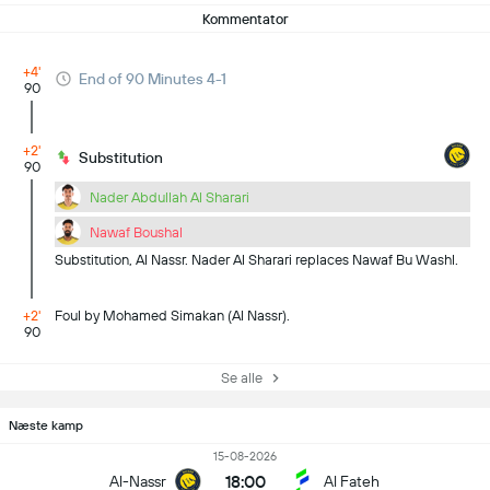
Kommentator
+4'
End of 90 Minutes 4-1
90
+2'
Substitution
90
Nader Abdullah Al Sharari
Nawaf Boushal
Substitution, Al Nassr. Nader Al Sharari replaces Nawaf Bu Washl.
+2'
Foul by Mohamed Simakan (Al Nassr).
90
Se alle
Næste kamp
15-08-2026
18:00
Al-Nassr
Al Fateh