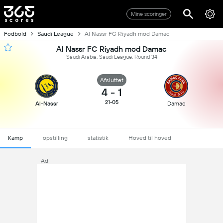
Mine scoringer
Fodbold
Saudi League
Al Nassr FC Riyadh mod Damac
Al Nassr FC Riyadh mod Damac
Saudi Arabia, Saudi League, Round 34
Afsluttet
4
-
1
21-05
Al-Nassr
Damac
Kamp
opstilling
statistik
Hoved til hoved
Ad