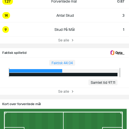
1.27
Forventede mål
0.87
14
Antal Skud
3
9
Skud På Mål
1
Se alle
Faktisk spilletid
Faktisk 44:04
Samlet tid 97:11
Se alle
Kort over forventede mål