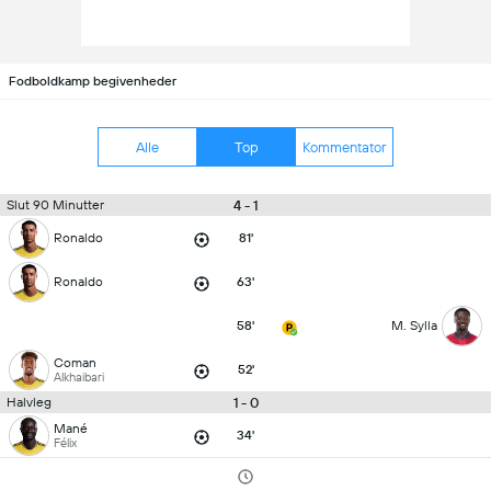
Fodboldkamp begivenheder
Alle
Top
Kommentator
4 - 1
Slut 90 Minutter
Ronaldo
81'
Ronaldo
63'
58'
M. Sylla
Coman
52'
Alkhaibari
1 - 0
Halvleg
Mané
34'
Félix