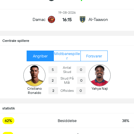
19-08-2026
16:15
Damac
Al-Taawon
Centrale spillere
Midtbanespille
Angriber
Forsvarer
r
Antal
5
0
Skud
Skud På
2
0
Mål
Cristiano
Yahya Naji
2
Offsides
0
Ronaldo
statistik
62%
Besiddelse
38%