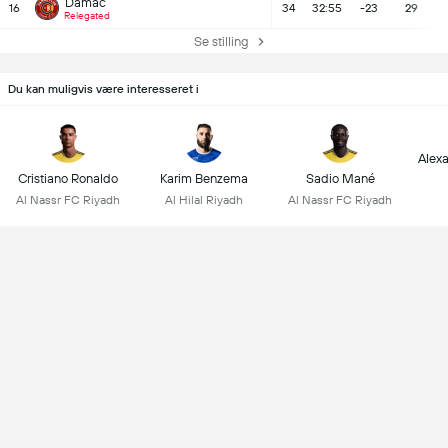
Damac
16
34
32:55
-23
29
Relegated
Se stilling
Du kan muligvis være interesseret i
Alex
Cristiano Ronaldo
Karim Benzema
Sadio Mané
Al Nassr FC Riyadh
Al Hilal Riyadh
Al Nassr FC Riyadh