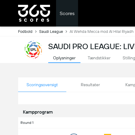
Scores
Fodbold
Saudi League
Al Wehda Mecca mod Al Hilal Riyadh
SAUDI PRO LEAGUE: LI
Oplysninger
Tændstikker
Stillin
Scoringsoversigt
Resultater
Kamp
Kampprogram
Round 1