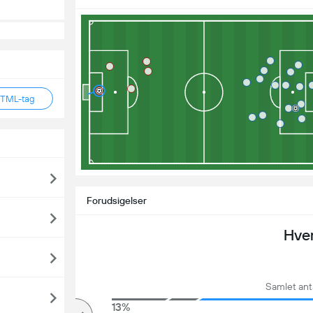
HTML-tag
Forudsigelser
Hve
Samlet ant
85%
13%