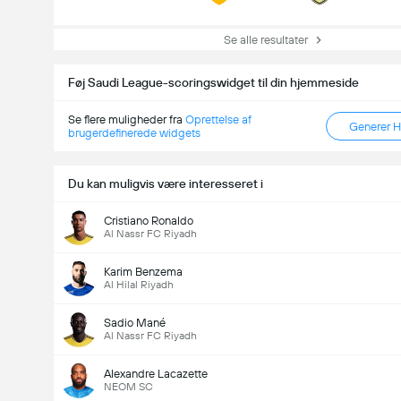
Se alle resultater
Føj Saudi League-scoringswidget til din hjemmeside
Se flere muligheder fra
Oprettelse af
Generer 
brugerdefinerede widgets
Du kan muligvis være interesseret i
Cristiano Ronaldo
Al Nassr FC Riyadh
Karim Benzema
Al Hilal Riyadh
Antal Mål i Kampen (2.5)
Sadio Mané
Al Nassr FC Riyadh
Samlet antal stemmer: 2,487
Alexandre Lacazette
NEOM SC