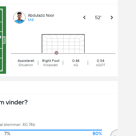
Abdulaziz Noor
52'
Mål
Assisteret
Right Foot
0.44
0.54
Situation
Kropsdel
xG
xGOT
m vinder?
al stemmer: 40,746
7%
80%