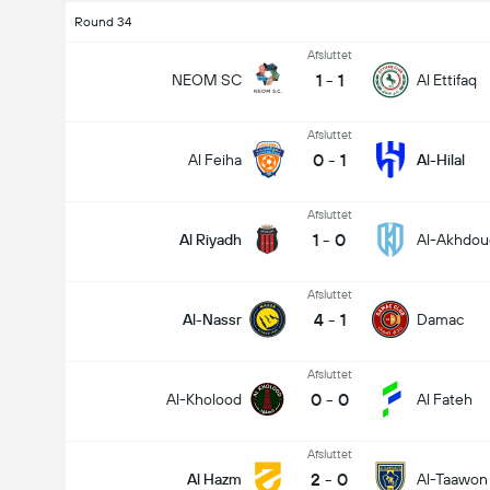
Round 34
Afsluttet
1
-
1
NEOM SC
Al Ettifaq
Afsluttet
0
-
1
Al Feiha
Al-Hilal
Afsluttet
1
-
0
Al Riyadh
Al-Akhdou
Afsluttet
4
-
1
Al-Nassr
Damac
Afsluttet
0
-
0
Al-Kholood
Al Fateh
Afsluttet
2
-
0
Al Hazm
Al-Taawon