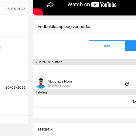
15-08-2026
Fodboldkamp begivenheder
Alle
d
Slut 90 Minutter
Abdulaziz Noor
Juninho Bacuna
20-08-2026
Halvleg
No
statistik