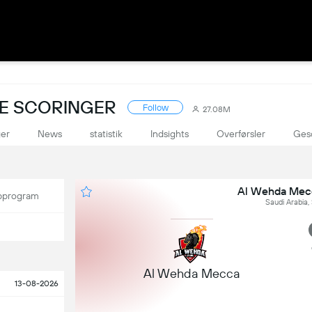
VE SCORINGER
Follow
27.08M
ger
News
statistik
Indsights
Overførsler
Ges
Al Wehda Mecc
program
Saudi Arabia,
Al Wehda Mecca
13-08-2026