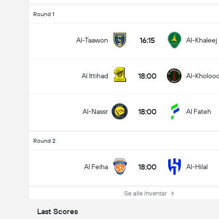
Round 1
16:15
Al-Taawon
Al-Khaleej
18:00
Al Ittihad
Al-Kholoo
18:00
Al-Nassr
Al Fateh
Round 2
18:00
Al Feiha
Al-Hilal
Se alle inventar
Last Scores