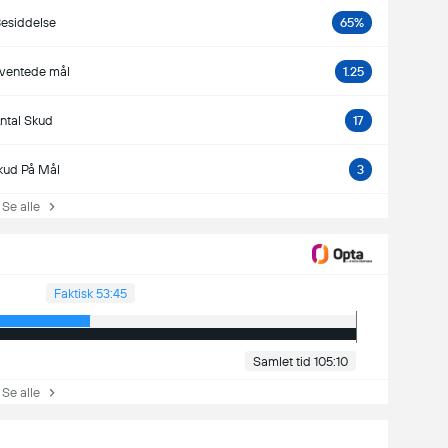
esiddelse
65%
rventede mål
1.25
ntal Skud
17
kud På Mål
3
e alle
Faktisk 53:45
Samlet tid 105:10
e alle