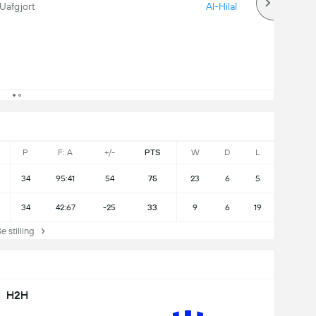
Uafgjort
Al-Hilal
P
F: A
+/-
PTS
W
D
L
34
95:41
54
75
23
6
5
34
42:67
-25
33
9
6
19
stilling
H2H