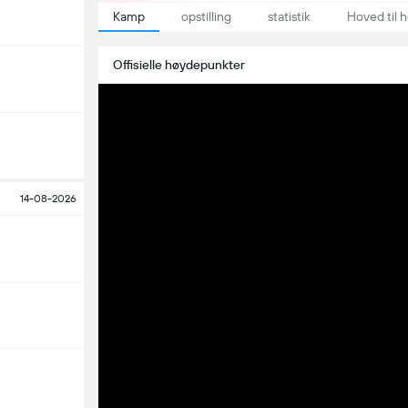
Kamp
opstilling
statistik
Hoved til 
Offisielle høydepunkter
14-08-2026