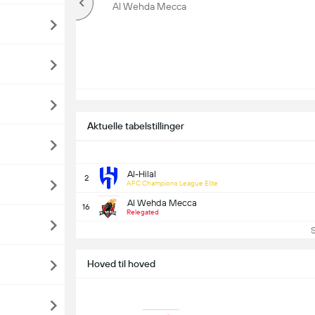
Over
Al Wehda Mecca
Aktuelle tabelstillinger
Al-Hilal
2
AFC Champions League Elite
Al Wehda Mecca
16
Relegated
Se 
Hoved til hoved