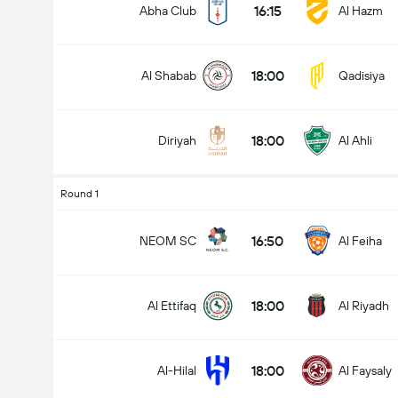
16:15
Abha Club
Al Hazm
18:00
Al Shabab
Qadisiya
18:00
Diriyah
Al Ahli
Round 1
16:50
NEOM SC
Al Feiha
18:00
Al Ettifaq
Al Riyadh
18:00
Al-Hilal
Al Faysaly