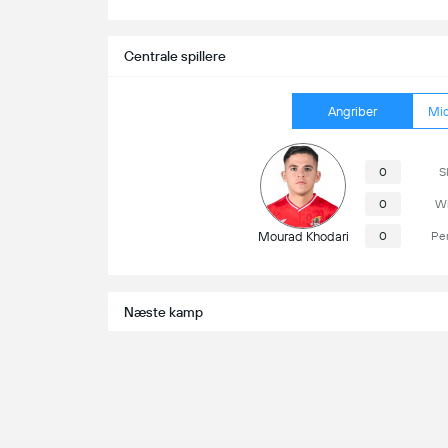
S
Centrale spillere
Angriber
Mid
0
S
0
Wi
Mourad Khodari
0
Pe
Næste kamp
Al Wehda Mecca
Al-Hilal