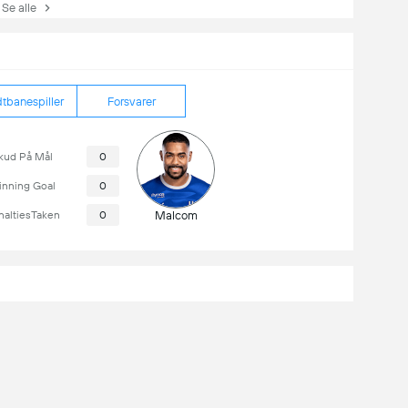
e alle
tbanespiller
Forsvarer
kud På Mål
0
nning Goal
0
naltiesTaken
0
Malcom
16-08-2026
18:00
Al Shabab
14-08-2026
18:00
Al Faysaly