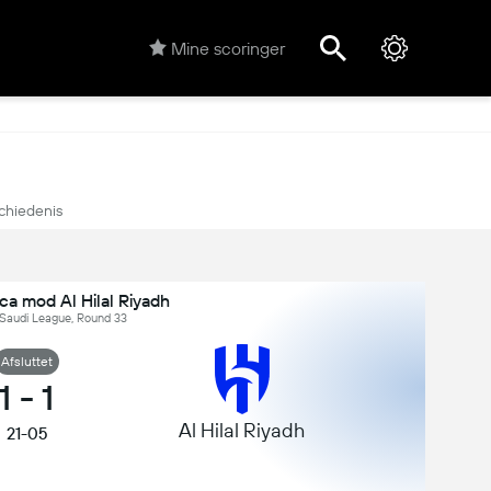
Mine scoringer
chiedenis
a mod Al Hilal Riyadh
 Saudi League, Round 33
Afsluttet
1
-
1
Al Hilal Riyadh
21-05