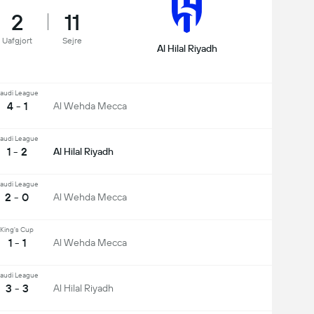
2
11
Uafgjort
Sejre
Al Hilal Riyadh
audi League
4 - 1
Al Wehda Mecca
audi League
1 - 2
Al Hilal Riyadh
audi League
2 - 0
Al Wehda Mecca
King's Cup
1 - 1
Al Wehda Mecca
audi League
3 - 3
Al Hilal Riyadh