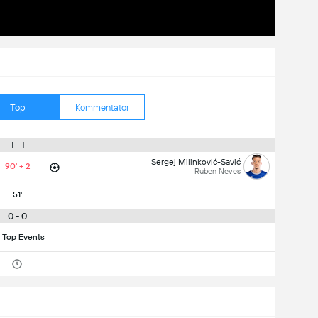
Top
Kommentator
1 - 1
Sergej Milinković-Savić
90' + 2
Ruben Neves
51'
0 - 0
 Top Events