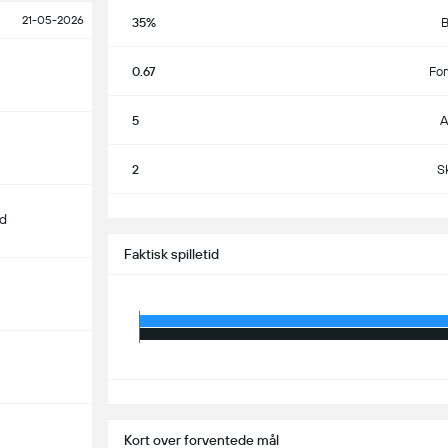
21-05-2026
35%
B
0.67
Fo
5
A
2
S
S
d
Faktisk spilletid
S
Kort over forventede mål