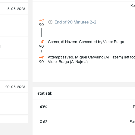
Ko
15-08-2026
+6'
End of 90 Minutes 2-2
90
+4'
Corner, Al Hazem. Conceded by Victor Braga.
90
d
+4'
Attempt saved. Miguel Carvalho (Al Hazem) left foot
90
Victor Braga (Al Najma).
S
20-08-2026
statistik
43%
B
0.62
Fo