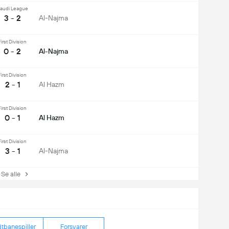
audi League
3 - 2
Al-Najma
irst Division
0 - 2
Al-Najma
irst Division
2 - 1
Al Hazm
irst Division
0 - 1
Al Hazm
irst Division
3 - 1
Al-Najma
e alle
tbanespiller
Forsvarer