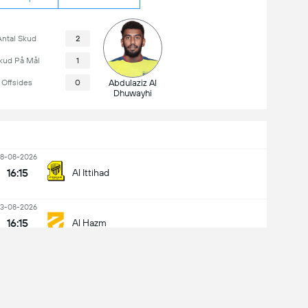
Antal Skud
2
kud På Mål
1
Offsides
0
Abdulaziz Al
Dhuwayhi
18-08-2026
16:15
Al Ittihad
13-08-2026
16:15
Al Hazm
King Abdullah Sport City Stadium