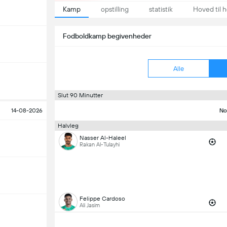
Kamp
opstilling
statistik
Hoved til 
Fodboldkamp begivenheder
Alle
Slut 90 Minutter
14-08-2026
No
Halvleg
Nasser Al-Haleel
Rakan Al-Tulayhi
Felippe Cardoso
Ali Jasim