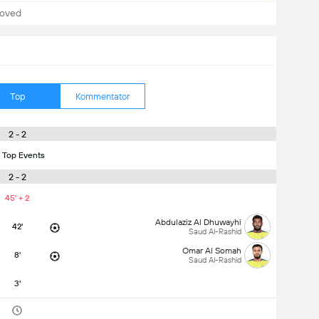
hoved
Top
Kommentator
2 - 2
 Top Events
2 - 2
45' + 2
Abdulaziz Al Dhuwayhi
42'
Saud Al-Rashid
Omar Al Somah
8'
Saud Al-Rashid
3'