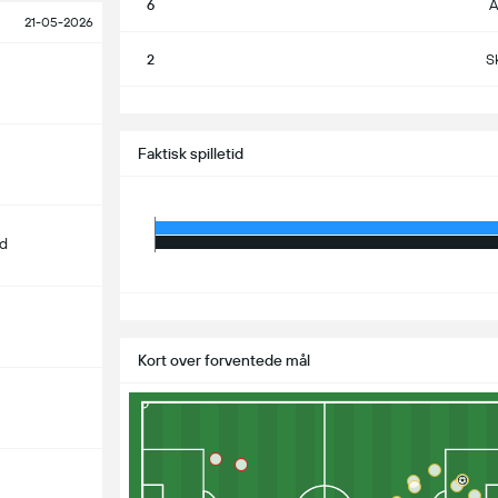
6
A
21-05-2026
2
S
S
Faktisk spilletid
d
S
Kort over forventede mål