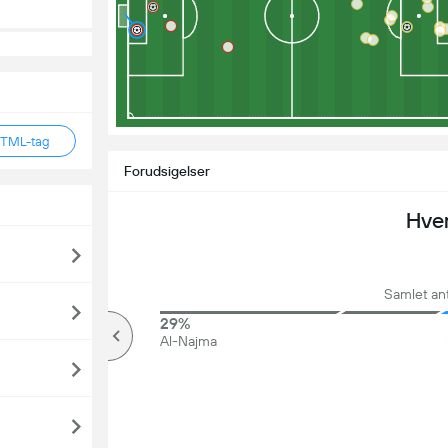
HTML-tag
Forudsigelser
Hve
Samlet an
68%
29%
Over
Al-Najma