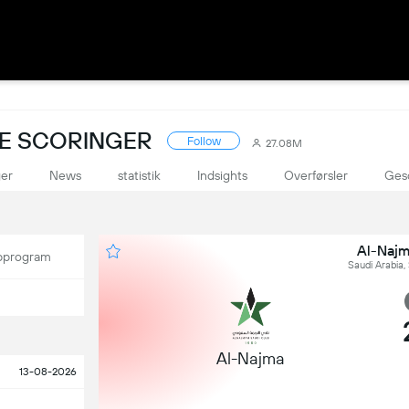
VE SCORINGER
Follow
27.08M
ger
News
statistik
Indsights
Overførsler
Ges
Al-Najm
program
Saudi Arabia,
Al-Najma
13-08-2026