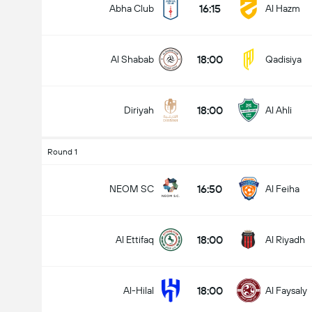
16:15
Abha Club
Al Hazm
18:00
Al Shabab
Qadisiya
18:00
Diriyah
Al Ahli
Round 1
16:50
NEOM SC
Al Feiha
18:00
Al Ettifaq
Al Riyadh
18:00
Al-Hilal
Al Faysaly