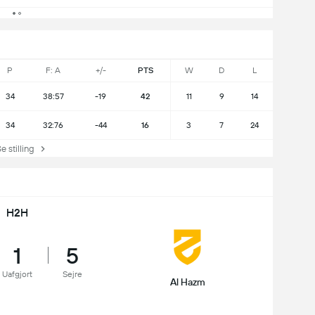
P
F: A
+/-
PTS
W
D
L
34
38:57
-19
42
11
9
14
34
32:76
-44
16
3
7
24
stilling
H2H
1
5
Uafgjort
Sejre
Al Hazm