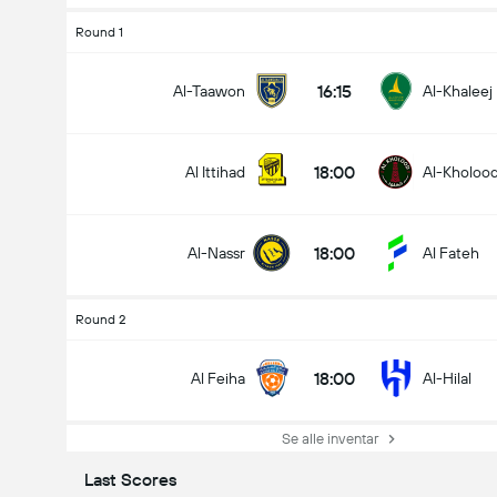
Round 1
16:15
Al-Taawon
Al-Khaleej
18:00
Al Ittihad
Al-Kholoo
18:00
Al-Nassr
Al Fateh
Round 2
18:00
Al Feiha
Al-Hilal
Se alle inventar
Last Scores