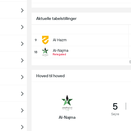
Aktuelle tabelstillinger
Al Hazm
9
Al-Najma
18
Relegated
Se 
Hoved til hoved
5
Sejre
Al-Najma