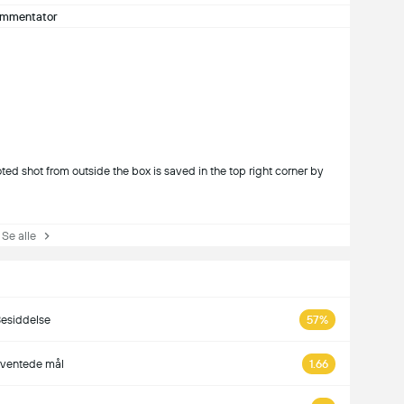
mmentator
ed shot from outside the box is saved in the top right corner by
e alle
esiddelse
57%
rventede mål
1.66