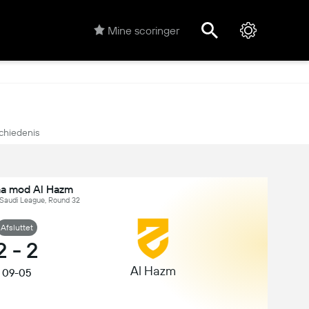
Mine scoringer
chiedenis
a mod Al Hazm
 Saudi League, Round 32
Afsluttet
2
-
2
Al Hazm
09-05