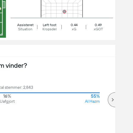
Assisteret
Left foot
0.44
0.49
Situation
Kropsdel
xG
xGOT
m vinder?
tal stemmer: 2,843
16%
55%
Uafgjort
Al Hazm