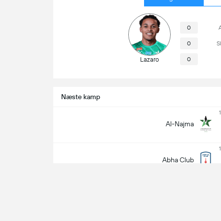
0
0
S
Lazaro
0
Næste kamp
Al-Najma
Abha Club
Kampinfo
Khalaf Al Shamari