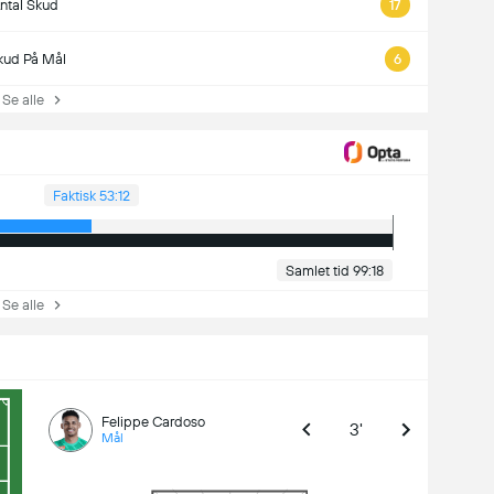
ntal Skud
17
kud På Mål
6
e alle
Faktisk 53:12
Samlet tid 99:18
e alle
Felippe Cardoso
3'
Mål