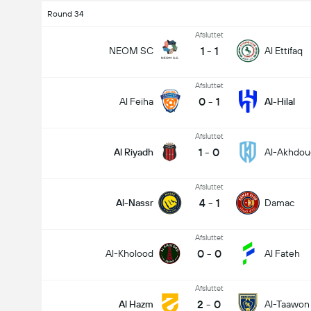
Round 34
Afsluttet
1
-
1
NEOM SC
Al Ettifaq
Afsluttet
0
-
1
Al Feiha
Al-Hilal
Afsluttet
1
-
0
Al Riyadh
Al-Akhdou
Afsluttet
4
-
1
Al-Nassr
Damac
Afsluttet
0
-
0
Al-Kholood
Al Fateh
Afsluttet
2
-
0
Al Hazm
Al-Taawon