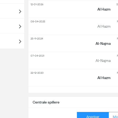
12-01-2026
S
Al Hazm
08-04-2025
F
Al Hazm
25-11-2024
F
Al-Najma
07-04-2021
F
Al-Najma
22-12-2020
F
Al Hazm
S
Centrale spillere
Angriber
Mid