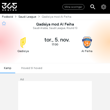
Mine scoringer
Fodbold
Saudi League
Qadisiya mod Al Feiha
Qadisiya mod Al Feiha
Saudi Arabia, Saudi League, Round 13
tor., 5. nov.
17:00
Qadisiya
Al Feiha
Kamp
Hoved til hoved
Ad