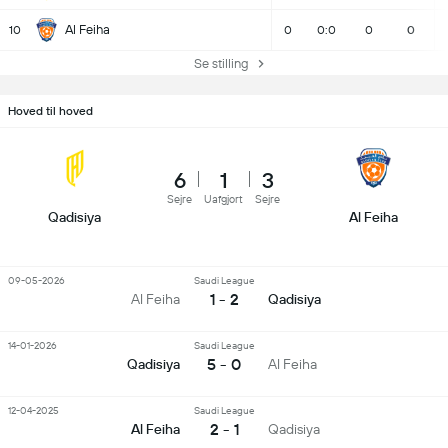
Al Feiha
10
0
0:0
0
0
Se stilling
Hoved til hoved
6
1
3
Sejre
Uafgjort
Sejre
Qadisiya
Al Feiha
09-05-2026
Saudi League
1 - 2
Al Feiha
Qadisiya
14-01-2026
Saudi League
5 - 0
Qadisiya
Al Feiha
12-04-2025
Saudi League
2 - 1
Al Feiha
Qadisiya