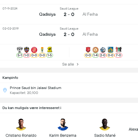
07-11-2024
Saudi League
2 - 0
Qadisiya
Al Feiha
02-02-2019
Saudi League
2 - 0
Qadisiya
Al Feiha
5
-
1
1
-
0
0
-
0
0
-
0
1
-
5
0
-
0
1
-
4
2
-
0
0
-
0
7
-
0
Se alle
Kampinfo
Prince Saud bin Jalawi Stadium
Kapacitet: 20,100
Du kan muligvis være interesseret i
Alex
Cristiano Ronaldo
Karim Benzema
Sadio Mané