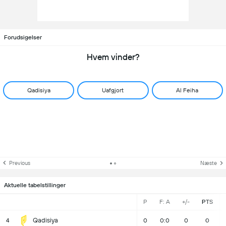
Forudsigelser
Hvem vinder?
Qadisiya
Uafgjort
Al Feiha
Previous
Næste
Aktuelle tabelstillinger
P
F: A
+/-
PTS
Qadisiya
4
0
0:0
0
0