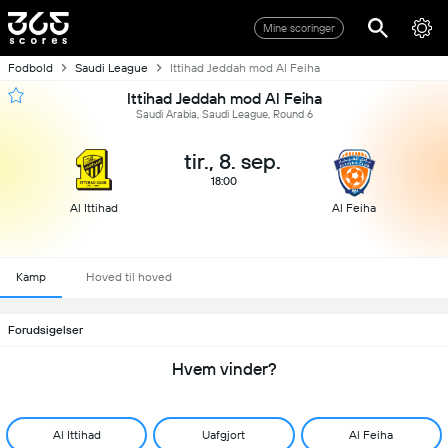
Mine scoringer
Fodbold
Saudi League
Ittihad Jeddah mod Al Feiha
Ittihad Jeddah mod Al Feiha
Saudi Arabia, Saudi League, Round 6
tir., 8. sep.
18:00
Al Ittihad
Al Feiha
Kamp
Hoved til hoved
Forudsigelser
Hvem vinder?
Al Ittihad
Uafgjort
Al Feiha