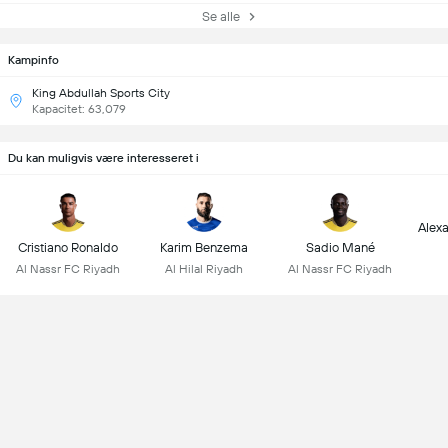
Se alle
Kampinfo
King Abdullah Sports City
Kapacitet: 63,079
Du kan muligvis være interesseret i
Alex
Cristiano Ronaldo
Karim Benzema
Sadio Mané
Al Nassr FC Riyadh
Al Hilal Riyadh
Al Nassr FC Riyadh