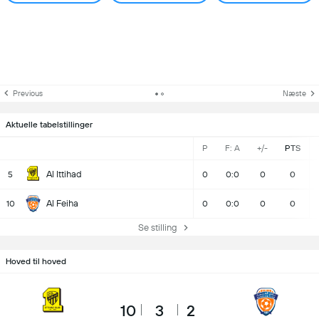
Previous
Næste
Aktuelle tabelstillinger
P
F: A
+/-
PTS
Al Ittihad
5
0
0:0
0
0
Al Feiha
10
0
0:0
0
0
Se stilling
Hoved til hoved
10
3
2