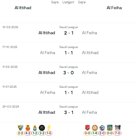
Sejre
Uafgjort
Sejre
Al Ittihad
Al Feiha
13-02-2026
Saudi League
2 - 1
Al Ittihad
Al Feiha
17-10-2025
Saudi League
1 - 1
Al Feiha
Al Ittihad
11-05-2025
Saudi League
3 - 0
Al Ittihad
Al Feiha
11-01-2025
Saudi League
1 - 1
Al Feiha
Al Ittihad
29-03-2024
Saudi League
3 - 1
Al Ittihad
Al Feiha
2
-
2
4
-
2
1
-
2
3
-
2
1
-
5
0
-
0
1
-
4
2
-
0
0
-
0
7
-
0