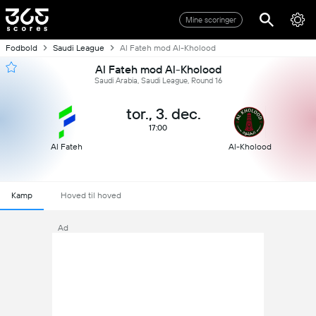
Mine scoringer
Fodbold
Saudi League
Al Fateh mod Al-Kholood
Al Fateh mod Al-Kholood
Saudi Arabia, Saudi League, Round 16
tor., 3. dec.
17:00
Al Fateh
Al-Kholood
Kamp
Hoved til hoved
Ad