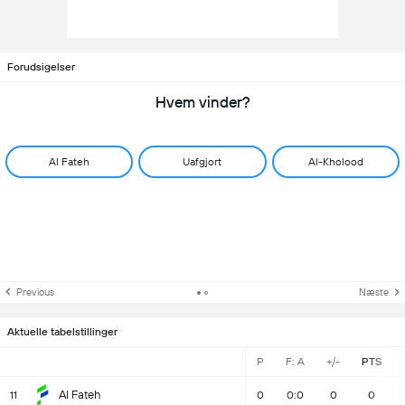
Forudsigelser
Hvem vinder?
Al Fateh
Uafgjort
Al-Kholood
Previous
Næste
Aktuelle tabelstillinger
P
F: A
+/-
PTS
Al Fateh
11
0
0:0
0
0