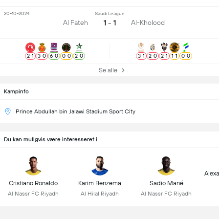
20-10-2024
Saudi League
1 - 1
Al Fateh
Al-Kholood
2
-
1
3
-
0
6
-
0
0
-
0
2
-
0
3
-
1
2
-
0
2
-
1
1
-
1
0
-
0
Se alle
Kampinfo
Prince Abdullah bin Jalawi Stadium Sport City
Du kan muligvis være interesseret i
Alex
Cristiano Ronaldo
Karim Benzema
Sadio Mané
Al Nassr FC Riyadh
Al Hilal Riyadh
Al Nassr FC Riyadh