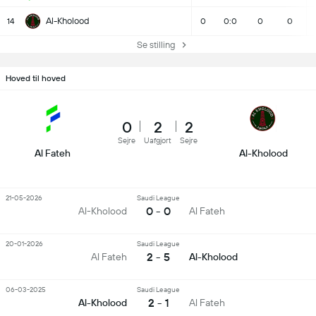
Al-Kholood
14
0
0:0
0
0
Se stilling
Hoved til hoved
0
2
2
Sejre
Uafgjort
Sejre
Al Fateh
Al-Kholood
21-05-2026
Saudi League
0 - 0
Al-Kholood
Al Fateh
20-01-2026
Saudi League
2 - 5
Al Fateh
Al-Kholood
06-03-2025
Saudi League
2 - 1
Al-Kholood
Al Fateh