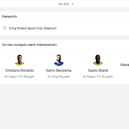
Se alle
Kampinfo
King Khalid Sport City Stadium
Du kan muligvis være interesseret i
Alex
Cristiano Ronaldo
Karim Benzema
Sadio Mané
Al Nassr FC Riyadh
Al Hilal Riyadh
Al Nassr FC Riyadh