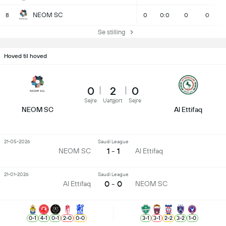
NEOM SC
8
0
0:0
0
0
Se stilling
Hoved til hoved
0
2
0
Sejre
Uafgjort
Sejre
NEOM SC
Al Ettifaq
21-05-2026
Saudi League
1 - 1
NEOM SC
Al Ettifaq
21-01-2026
Saudi League
0 - 0
Al Ettifaq
NEOM SC
0
-
1
4
-
1
0
-
1
2
-
0
0
-
0
3
-
1
3
-
1
2
-
2
3
-
2
1
-
0