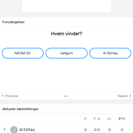
Forudsigelser
Hvem vinder?
NEOM SC
Uafgjort
Al Ettifaq
Previous
Næste
Aktuelle tabelstillinger
P
F: A
+/-
PTS
Al Ettifaq
7
0
0:0
0
0