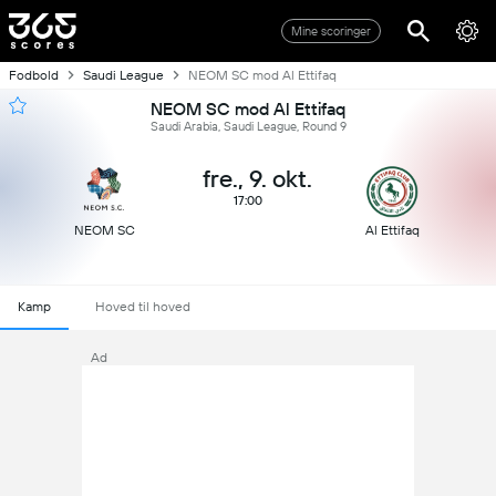
Mine scoringer
Fodbold
Saudi League
NEOM SC mod Al Ettifaq
NEOM SC mod Al Ettifaq
Saudi Arabia, Saudi League, Round 9
fre., 9. okt.
17:00
NEOM SC
Al Ettifaq
Kamp
Hoved til hoved
Ad