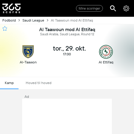
Mine scoringer
Fodbold
Saudi League
Al Taawoun mod Al Ettifaq
Al Taawoun mod Al Ettifaq
Saudi Arabia, Saudi League, Round 12
tor., 29. okt.
17:00
Al-Taawon
Al Ettifaq
Kamp
Hoved til hoved
Ad