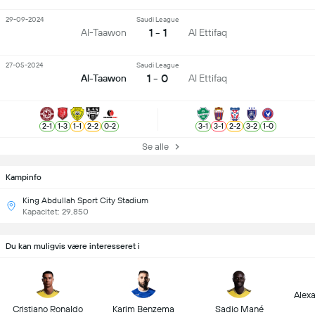
29-09-2024
Saudi League
1 - 1
Al-Taawon
Al Ettifaq
27-05-2024
Saudi League
1 - 0
Al-Taawon
Al Ettifaq
2
-
1
1
-
3
1
-
1
2
-
2
0
-
2
3
-
1
3
-
1
2
-
2
3
-
2
1
-
0
Se alle
Kampinfo
King Abdullah Sport City Stadium
Kapacitet: 29,850
Du kan muligvis være interesseret i
Alex
Cristiano Ronaldo
Karim Benzema
Sadio Mané