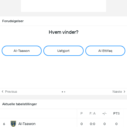
Forudsigelser
Hvem vinder?
Al-Taawon
Uafgjort
Al Ettifaq
Previous
Næste
Aktuelle tabelstillinger
P
F: A
+/-
PTS
Al-Taawon
6
0
0:0
0
0