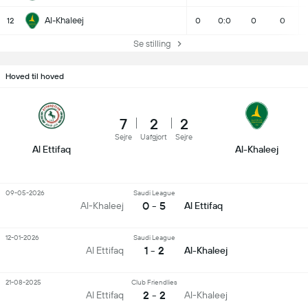
Al-Khaleej
12
0
0:0
0
0
Se stilling
Hoved til hoved
7
2
2
Sejre
Uafgjort
Sejre
Al Ettifaq
Al-Khaleej
09-05-2026
Saudi League
0 - 5
Al-Khaleej
Al Ettifaq
12-01-2026
Saudi League
1 - 2
Al Ettifaq
Al-Khaleej
21-08-2025
Club Friendlies
2 - 2
Al Ettifaq
Al-Khaleej