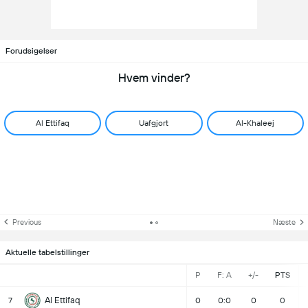
Forudsigelser
Hvem vinder?
Al Ettifaq
Uafgjort
Al-Khaleej
Previous
Næste
Aktuelle tabelstillinger
P
F: A
+/-
PTS
Al Ettifaq
7
0
0:0
0
0