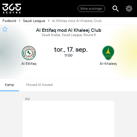
Mine scoringer
Fodbold
Saudi League
Al Ettifaq mod Al Khaleej Club
Al Ettifaq mod Al Khaleej Club
Saudi Arabia, Saudi League, Round 8
tor., 17. sep.
17:00
Al Ettifaq
Al-Khaleej
Kamp
Hoved til hoved
Ad