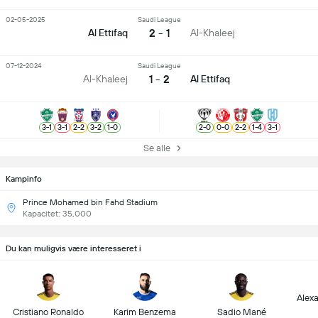
02-05-2025
Saudi League
2 - 1
Al Ettifaq
Al-Khaleej
07-12-2024
Saudi League
1 - 2
Al-Khaleej
Al Ettifaq
3
-
1
3
-
1
2
-
2
3
-
2
1
-
0
2
-
0
0
-
0
2
-
2
1
-
4
3
-
1
Se alle
Kampinfo
Prince Mohamed bin Fahd Stadium
Kapacitet: 35,000
Du kan muligvis være interesseret i
Alex
Cristiano Ronaldo
Karim Benzema
Sadio Mané