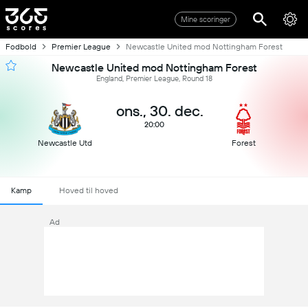
Mine scoringer
Fodbold
Premier League
Newcastle United mod Nottingham Forest
Newcastle United mod Nottingham Forest
England, Premier League, Round 18
ons., 30. dec.
20:00
Newcastle Utd
Forest
Kamp
Hoved til hoved
Ad