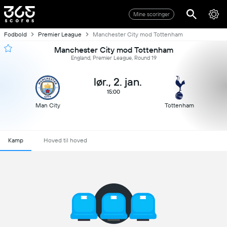
Mine scoringer
Fodbold
Premier League
Manchester City mod Tottenham
Manchester City mod Tottenham
England, Premier League, Round 19
lør., 2. jan.
15:00
Man City
Tottenham
Kamp
Hoved til hoved