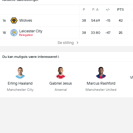
P
F: A
+/-
PTS
Wolves
16
38
54:69
-15
42
1
Leicester City
18
38
33:80
-47
25
Relegated
Se stilling
Du kan muligvis være interesseret i
Vi
Erling Haaland
Gabriel Jesus
Marcus Rashford
Manchester City
Arsenal
Manchester United