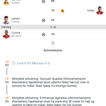
85'
Cunha
72'
Vardy
Larsen
56'
Cunha
1 - 0
Halvleg
Cunha
33'
Ait Nouri
Kommentator
+6'
End of 90 Minutes 3-0
90
+5'
Mislykket afslutning. Gonçalo Guedes (Wolverhampton
90
Wanderers) højrebenet skud udenfor feltet Tæt på, men til
venstre for målet. Med hjælp fra Rodrigo Gomes.
+4'
Mislykket afslutning. Emmanuel Agbadou (Wolverhampton
90
Wanderers) højrebenet skud fra mere end 35 meter for højt og
udenfor til højre for målet. Med hjælp fra Toti Gomes.