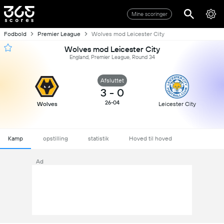
Mine scoringer
Fodbold
Premier League
Wolves mod Leicester City
Wolves mod Leicester City
England, Premier League, Round 34
Afsluttet
3
-
0
26-04
Wolves
Leicester City
Kamp
opstilling
statistik
Hoved til hoved
Ad