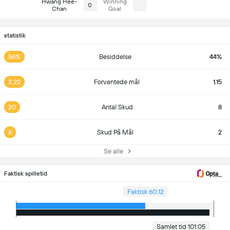
Hwang Hee-
Winning
0
Chan
Goal
statistik
56%
Besiddelse
44%
2.22
Forventede mål
1.15
20
Antal Skud
8
6
Skud På Mål
2
Se alle
Faktisk spilletid
Faktisk 60:12
Samlet tid 101:05