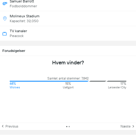
Samuel Barrott
Fodbolddommer
Molineux Stadium
Kapacitet: 32,050
TV kanaler
Peacock
Forudsigelser
Hvem vinder?
Samlet antal stemmer: 7,842
68%
15%
17%
Wolves
Uafgjort
Leicester City
Previous
Næste