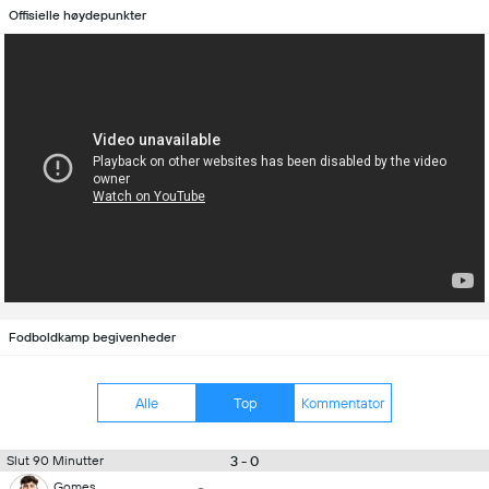
Offisielle høydepunkter
Fodboldkamp begivenheder
Alle
Top
Kommentator
3 - 0
Slut 90 Minutter
Gomes