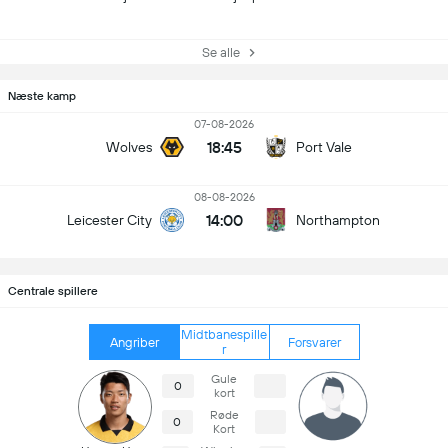
Se alle
Næste kamp
07-08-2026
18:45
Wolves
Port Vale
08-08-2026
14:00
Leicester City
Northampton
Centrale spillere
Midtbanespille
Angriber
Forsvarer
r
Gule
0
kort
Røde
0
Kort